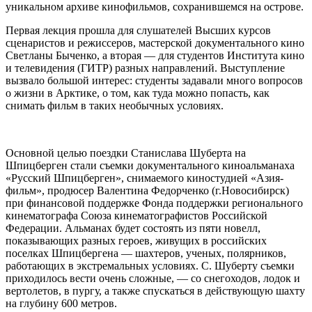
уникальном архиве кинофильмов, сохранившемся на острове.
Первая лекция прошла для слушателей Высших курсов
сценаристов и режиссеров, мастерской документального кино
Светланы Быченко, а вторая — для студентов Института кино
и телевидения (ГИТР) разных направлений. Выступление
вызвало большой интерес: студенты задавали много вопросов
о жизни в Арктике, о том, как туда можно попасть, как
снимать фильм в таких необычных условиях.
Основной целью поездки Станислава Шуберта на
Шпицберген стали съемки документального киноальманаха
«Русский Шпицберген», снимаемого киностудией «Азия-
фильм», продюсер Валентина Федорченко (г.Новосибирск)
при финансовой поддержке Фонда поддержки регионального
кинематографа Союза кинематографистов Российской
Федерации. Альманах будет состоять из пяти новелл,
показывающих разных героев, живущих в российских
поселках Шпицбергена — шахтеров, ученых, полярников,
работающих в экстремальных условиях. С. Шуберту съемки
приходилось вести очень сложные, — со снегоходов, лодок и
вертолетов, в пургу, а также спускаться в действующую шахту
на глубину 600 метров.