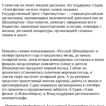
Станислав на своих лекциях рассказал, что поддержку студии
«Азия-фильм» на всех этапах съемок оказывал
Государственный трест «Арктикуголь» — главная российская
организация, занимающаяся экономической деятельностью на
Шпицбергене. Они помогли, начиная с оформления виз в
Норвегию, заканчивая транспортными услугами, помощью с
жильем, доставкой аппаратуры, организацией сложных
съемок в шахте.
Начались съемки киноальманаха «Русский Шпицберген» в
октябре прошлого года и продлились месяц, до начала
полярной ночи, затем вторая командировка состоялась в конце
февраля, когда впервые появляется солнце и жители
Шпицбергена празднуют первый восход. Сейчас на
архипелаге установилась солнечная морозная погода, и
совсем скоро наступит полярный день. А на материке
предстоит кропотливый монтаж картины, работа со звуком и
цветокоррекция. Сдача альманаха запланирована в сентябре,
его прокатом и продвижением займутся «Студия «Азия-
фильм» (г.Новосибирск) и Фонд поддержки регионального
кинематографа.
Материал предоставлен Ассоциацией документального кино