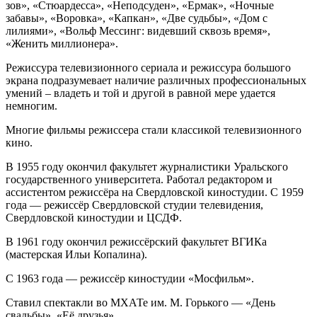
зов», «Стюардесса», «Неподсуден», «Ермак», «Ночные
забавы», «Воровка», «Капкан», «Две судьбы», «Дом с
лилиями», «Вольф Мессинг: видевший сквозь время»,
«Женить миллионера».
Режиссура телевизионного сериала и режиссура большого
экрана подразумевает наличие различных профессиональных
умений – владеть и той и другой в равной мере удается
немногим.
Многие фильмы режиссера стали классикой телевизионного
кино.
В 1955 году окончил факультет журналистики Уральского
государственного университета. Работал редактором и
ассистентом режиссёра на Свердловской киностудии. С 1959
года — режиссёр Свердловской студии телевидения,
Свердловской киностудии и ЦСДФ.
В 1961 году окончил режиссёрский факультет ВГИКа
(мастерская Ильи Копалина).
С 1963 года — режиссёр киностудии «Мосфильм».
Ставил спектакли во МХАТе им. М. Горького — «День
свадьбы», «Её друзья».