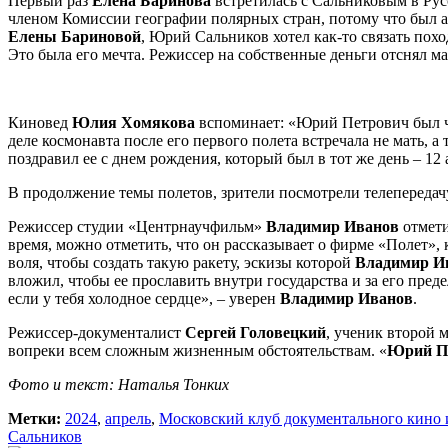
Первый раз
Елена Баринова
встретилась с Сальниковым в Ру
членом Комиссии географии полярных стран, потому что был а
Елены Бариновой
, Юрий Сальников хотел как-то связать пох
Это была его мечта. Режиссер на собственные деньги отснял м
Киновед
Юлия Хомякова
вспоминает: «Юрий Петрович был ч
деле космонавта после его первого полета встречала не мать, а 
поздравил ее с днем рождения, который был в тот же день – 1
В продолжение темы полетов, зрители посмотрели телепереда
Режиссер студии «Центрнаучфильм»
Владимир Иванов
отмети
время, можно отметить, что он рассказывает о фирме «Полет»,
воля, чтобы создать такую ракету, эскизы которой
Владимир И
вложил, чтобы ее прославить внутри государства и за его пре
если у тебя холодное сердце», – уверен
Владимир Иванов
.
Режиссер-документалист
Сергей Головецкий
, ученик второй 
вопреки всем сложным жизненным обстоятельствам. «
Юрий П
Фото и текст: Наталья Тонких
Метки:
2024
,
апрель
,
Московский клуб документального кин
Сальников