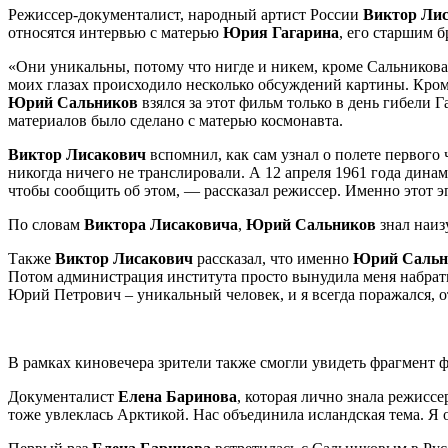
Режиссер-документалист, народный артист России
Виктор Ли
относятся интервью с матерью
Юрия Гагарина
, его старшим 
«Они уникальны, потому что нигде и никем, кроме Сальникова
моих глазах происходило несколько обсуждений картины. Кром
Юрий Сальников
взялся за этот фильм только в день гибели 
материалов было сделано с матерью космонавта.
Виктор Лисакович
вспомнил, как сам узнал о полете первого 
никогда ничего не транслировали. А 12 апреля 1961 года дина
чтобы сообщить об этом, — рассказал режиссер. Именно этот 
По словам
Виктора Лисаковича
,
Юрий Сальников
знал наиз
Также
Виктор Лисакович
рассказал, что именно
Юрий Сальн
Потом администрация института просто вынудила меня набрать
Юрий Петрович – уникальный человек, и я всегда поражался, о
В рамках киновечера зрители также смогли увидеть фрагмент
Документалист
Елена Баринова
, которая лично знала режиссе
тоже увлеклась Арктикой. Нас объединила исландская тема. Я