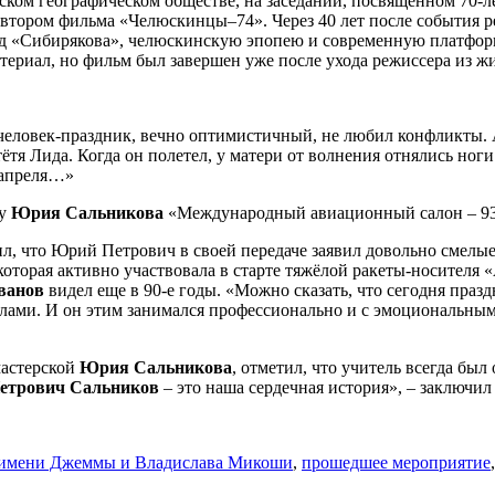
сском географическом обществе, на заседании, посвященном 70
втором фильма «Челюскинцы–74». Через 40 лет после события р
од «Сибирякова», челюскинскую эпопею и современную платформ
атериал, но фильм был завершен уже после ухода режиссера из 
еловек-праздник, вечно оптимистичный, не любил конфликты. 
тётя Лида. Когда он полетел, у матери от волнения отнялись ноги.
2 апреля…»
чу
Юрия Сальникова
«Международный авиационный салон – 93
л, что Юрий Петрович в своей передаче заявил довольно смелы
 которая активно участвовала в старте тяжёлой ракеты-носителя
ванов
видел еще в 90-е годы. «Можно сказать, что сегодня пра
делами. И он этим занимался профессионально и с эмоциональным
мастерской
Юрия Сальникова
, отметил, что учитель всегда бы
етрович Сальников
– это наша сердечная история», – заключил
о имени Джеммы и Владислава Микоши
,
прошедшее мероприятие