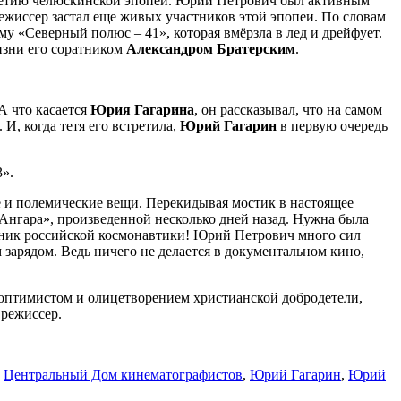
-летию челюскинской эпопеи. Юрий Петрович был активным
ежиссер застал еще живых участников этой эпопеи. По словам
у «Северный полюс – 41», которая вмёрзла в лед и дрейфует.
жизни его соратником
Александром Братерским
.
А что касается
Юрия Гагарина
, он рассказывал, что на самом
 И, когда тетя его встретила,
Юрий Гагарин
в первую очередь
».
е и полемические вещи. Перекидывая мостик в настоящее
 «Ангара», произведенной несколько дней назад. Нужна была
здник российской космонавтики! Юрий Петрович много сил
 зарядом. Ведь ничего не делается в документальном кино,
л оптимистом и олицетворением христианской добродетели,
 режиссер.
,
Центральный Дом кинематографистов
,
Юрий Гагарин
,
Юрий