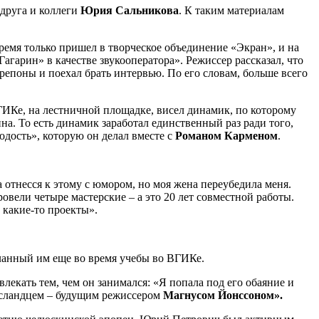
 друга и коллеги
Юрия Сальникова
. К таким материалам
 время только пришел в творческое объединение «Экран», и на
гарин» в качестве звукооператора». Режиссер рассказал, что
репоны и поехал брать интервью. По его словам, больше всего
ВГИКе, на лестничной площадке, висел динамик, по которому
на. То есть динамик заработал единственный раз ради того,
дость», которую он делал вместе с
Романом Карменом
.
 отнесся к этому с юмором, но моя жена переубедила меня.
ровели четыре мастерские – а это 20 лет совместной работы.
 какие-то проекты».
еланный им еще во время учебы во ВГИКе.
влекать тем, чем он занимался: «Я попала под его обаяние и
 исландцем – будущим режиссером
Магнусом Йонссоном».