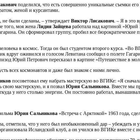
сакович
поделился, что есть совершенно уникальные съемки его
братом, женой и курсантами.
, не были сделаны, – утверждает
Виктор Лисакович
. – Я в это
е того, моя жена
Лидия Зайцева
работала над картиной «Юрий Га
Гагарина. Он сформировал группу, пробил все бюрократические п
человека в космос. Тогда он был студентом второго курса. «Во 
мик вдруг оживился и голосом Левитана сообщил о полете Гагари
эпизод Юрий Петрович пересказал в картине «Путешествие в моло
усть всех космонавтов и даже был знаком с ними лично.
иков
посоветовал ему набрать мастерскую во ВГИКе: «Я сначала
 свою мастерскую, и я позвал
Юрия Сальникова
. Вместе мы п
ткуда у него столько энергии. Он постоянно работал, вынашивал
 фильма
Юрия Сальникова
«Встреча с Арктикой» 1963 года, сд
ра, отметила, что у него был необыкновенный дар – убеждать и у
 организовала Исландский клуб, а он учился во ВГИКе вместе с