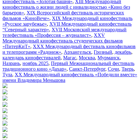
кинофестиваль «Золотая башня»
,
XIII Международный
кинофестиваль о жизни людей с инвалидностью «Кино без
барьеров»
,
XIX Всероссийский фестиваль исторических
фильмов «КиноВече»
,
XIX Международный кинофестиваль
«Русское зарубежье»
,
XVII Международный кинофестиваль
“Северный характер»
,
XVII Московский международный
телефестиваль «Профессия – журналист»
,
XXV
Международный кинофестиваль студенческих фильмов
«ПитерКиТ»
,
XXX Международный фестиваль кинофильмов
и телепрограмм «Радонеж»
,
Архангельск
,
Грозный
,
декабрь
,
календарь кинофестивалей
,
Магас
,
Москва
,
Мурманск
,
Назрань
,
ноябрь 2025
,
Первый Межнациональный фестиваль
традиционного кино «Дахар»
,
Санкт-Петербург
,
Сочи
,
Тверь
,
Тула
,
ХХ Международный кинофестиваль «Победили вместе»
имени Владимира Меньшова