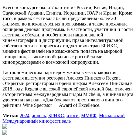
Всего в конкурсе было 7 картин из России, Китая, Индии,
Саудовской Аравии, Египта, Иордании, ЮАР и Ирана. Кроме
того, в рамках фестиваля были представлены более 20
фильмов во внеконкурсных программах, а также проходила
обширная деловая программа. В частности, участники и гости
фестиваля обсудили особенности национальной
кинематографии и дистрибуции, права интеллектуальной
собственности в творческих индустриях стран БРИКС,
влияние фестивалей на возможность попасть на мировой
кинорынок, а также пообщались с российскими
кинопродюсерами о возможной копродукции.
Гастрономическим партнером ужина в честь закрытия
фестиваля выступил ресторан Алексея Пинского Regent.
Открытый ресторатором и бренд-шефом Алексеем Пинским в
2018 году, Regent с высокой европейской кухней был отмечен
авторитетным международным гидом Michelin, а винная карта
удостоена награды «Два бокала»от престижного винного
рейтинга Wine Spectator — Award of Excellence.
Метки:
2024
,
апрель
,
БРИКС
,
итоги
,
ММКФ
,
Московский
Международный кинофестиваль