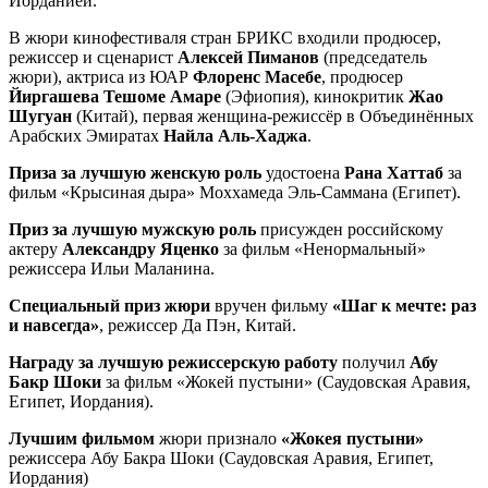
Иорданией.
В жюри кинофестиваля стран БРИКС входили продюсер,
режиссер и сценарист
Алексей Пиманов
(председатель
жюри), актриса из ЮАР
Флоренс Масебе
, продюсер
Йиргашева Тешоме Амаре
(Эфиопия), кинокритик
Жао
Шугуан
(Китай), первая женщина-режиссёр в Объединённых
Арабских Эмиратах
Найла Аль-Хаджа
.
Приза за лучшую женскую роль
удостоена
Рана Хаттаб
за
фильм «Крысиная дыра» Моххамеда Эль-Саммана (Египет).
Приз за лучшую мужскую роль
присужден российскому
актеру
Александру Яценко
за фильм «Ненормальный»
режиссера Ильи Маланина.
Специальный приз жюри
вручен фильму
«Шаг к мечте: раз
и навсегда»
, режиссер Да Пэн, Китай.
Награду за лучшую режиссерскую работу
получил
Абу
Бакр Шоки
за фильм «Жокей пустыни» (Саудовская Аравия,
Египет, Иордания).
Лучшим фильмом
жюри признало
«Жокея пустыни»
режиссера Абу Бакра Шоки (Саудовская Аравия, Египет,
Иордания)