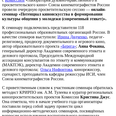
с
Комиссией
«Лаборатория духовно-нравственного и
просветительского кино» Союза кинематографистов России
провели очередную просветительскую сессию —
онлайн-
семинар «Потенциал киноискусства в формировании
культуры общения у молодежи (современный этикет)».
К семинару подключились представители 118
профессиональных образовательных организаций России. В
качестве спикеров выступили:
Ирина Дядченко
, педагог-
религиовед, продюсер документального и игрового кино,
автор образовательного проекта
«Берега»
;
Анна Фокина,
генеральный директор Академии современного этикета и
делового протокола, Председатель Международной
ассоциации консультантов по этикету и коммуникациям
(МАКПЭК), директор Академии современного этикета и
делового протокола;
Ольга Нифонтова
, кинорежиссер,
сценарист, преподаватель кафедры режиссуры ИСИ, член
Союза кинематографистов России.
С приветственным словом к участникам семинара обратилась
методист КРИРПО им. А.М. Тулеева и куратор региональных
кинопросветительских проектов Комиссии
Кристина Джус
.
Она отметила, что в начале учебного года организаторы
поставили перед собой задачу провести цикл
информационно-методических семинаров, посвящённых
вопросам использования воспитательного потенциала