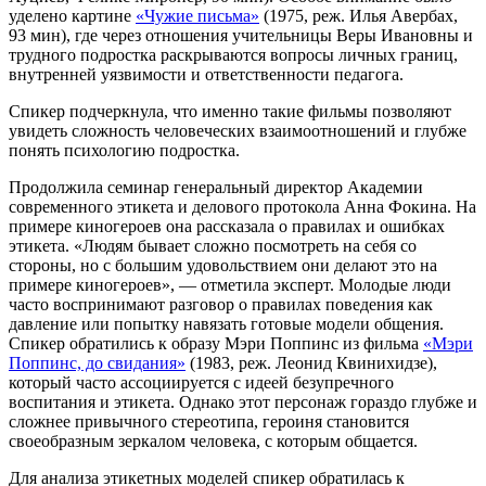
уделено картине
«Чужие письма»
(1975, реж. Илья Авербах,
93 мин), где через отношения учительницы Веры Ивановны и
трудного подростка раскрываются вопросы личных границ,
внутренней уязвимости и ответственности педагога.
Спикер подчеркнула, что именно такие фильмы позволяют
увидеть сложность человеческих взаимоотношений и глубже
понять психологию подростка.
Продолжила семинар генеральный директор Академии
современного этикета и делового протокола Анна Фокина. На
примере киногероев она рассказала о правилах и ошибках
этикета. «Людям бывает сложно посмотреть на себя со
стороны, но с большим удовольствием они делают это на
примере киногероев», — отметила эксперт. Молодые люди
часто воспринимают разговор о правилах поведения как
давление или попытку навязать готовые модели общения.
Спикер обратились к образу Мэри Поппинс из фильма
«Мэри
Поппинс, до свидания»
(1983, реж. Леонид Квинихидзе),
который часто ассоциируется с идеей безупречного
воспитания и этикета. Однако этот персонаж гораздо глубже и
сложнее привычного стереотипа, героиня становится
своеобразным зеркалом человека, с которым общается.
Для анализа этикетных моделей спикер обратилась к