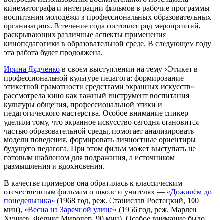
кинематографа и интеграции фильмов в рабочие программы
воспитания молодёжи в профессиональных образовательных
организациях. В течение года состоялся ряд мероприятий,
раскрывающих различные аспекты применения
кинопедагогики в образовательной среде. В следующем году
эта работа будет продолжена.
Ирина Дядченко
в своем выступлении на тему «Этикет в
профессиональной культуре педагога: формирование
этикетной грамотности средствами экранных искусств»
рассмотрела кино как важный инструмент воспитания
культуры общения, профессиональной этики и
педагогического мастерства. Особое внимание спикер
уделила тому, что экранное искусство сегодня становится
частью образовательной среды, помогает анализировать
модели поведения, формировать личностные ориентиры
будущего педагога. При этом фильм может выступать не
готовым шаблоном для подражания, а источником
размышления и вдохновения.
В качестве примеров она обратилась к классическим
отечественным фильмам о школе и учителях —
«Доживём до
понедельника»
(1968 год, реж. Станислав Ростоцкий, 100
мин),
«Весна на Заречной улице»
(1956 год, реж. Марлен
Хуциев, Феликс Миронер, 90 мин). Особое внимание было