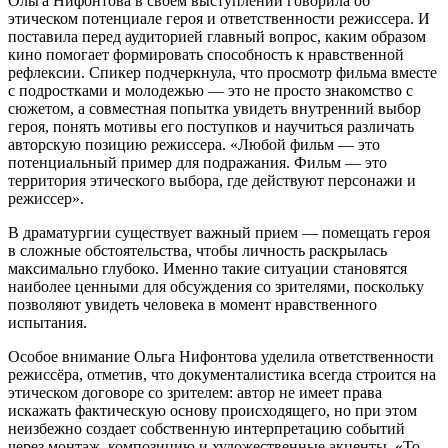
Ольга Нифонтова в своем выступлении говорила об
этическом потенциале героя и ответственности режиссера. И
поставила перед аудиторией главный вопрос, каким образом
кино помогает формировать способность к нравственной
рефлексии. Спикер подчеркнула, что просмотр фильма вместе
с подростками и молодежью — это не просто знакомство с
сюжетом, а совместная попытка увидеть внутренний выбор
героя, понять мотивы его поступков и научиться различать
авторскую позицию режиссера. «Любой фильм — это
потенциальный пример для подражания. Фильм — это
территория этического выбора, где действуют персонажи и
режиссер».
В драматургии существует важный прием — помещать героя
в сложные обстоятельства, чтобы личность раскрылась
максимально глубоко. Именно такие ситуации становятся
наиболее ценными для обсуждения со зрителями, поскольку
позволяют увидеть человека в момент нравственного
испытания.
Особое внимание Ольга Нифонтова уделила ответственности
режиссёра, отметив, что документалистика всегда строится на
этическом договоре со зрителем: автор не имеет права
искажать фактическую основу происходящего, но при этом
неизбежно создает собственную интерпретацию событий
через монтаж, композицию и художественные акценты. «То,