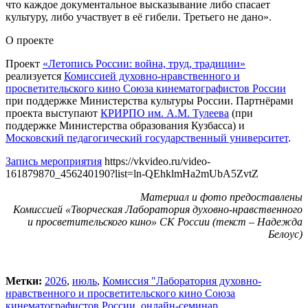
что каждое документальное высказывание либо спасает
культуру, либо участвует в её гибели. Третьего не дано».
О проекте
Проект
«Летопись России: война, труд, традиции»
реализуется
Комиссией духовно-нравственного и
просветительского кино Союза кинематографистов России
при поддержке Министерства культуры России. Партнёрами
проекта выступают
КРИРПО им. А.М. Тулеева
(при
поддержке Министерства образования Кузбасса) и
Московский педагогический государственный университет
.
Запись мероприятия
https://vkvideo.ru/video-
161879870_456240190?list=ln-QEhklmHa2mUbA5ZvtZ
Материал и фото предоставлены
Комиссией «Творческая Лаборатория духовно-нравственного
и просветительского кино» СК России (текст – Надежда
Белоус)
Метки:
2026
,
июль
,
Комиссия "Лаборатория духовно-
нравственного и просветительского кино Союза
кинематографистов России
,
онлайн-семинар