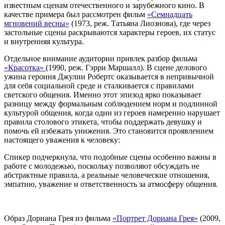
известным сценам отечественного и зарубежного кино. В
качестве примера был рассмотрен фильм
«Семнадцать
мгновений весны»
(1973, реж. Татьяна Лиознова), где через
застольные сцены раскрываются характеры героев, их статус
и внутренняя культура.
Отдельное внимание аудитории привлек разбор фильма
«Красотка»
(1990, реж. Гэрри Маршалл). В сцене делового
ужина героиня Джулии Робертс оказывается в непривычной
для себя социальной среде и сталкивается с правилами
светского общения. Именно этот эпизод ярко показывает
разницу между формальным соблюдением норм и подлинной
культурой общения, когда один из героев намеренно нарушает
правила столового этикета, чтобы поддержать девушку и
помочь ей избежать унижения. Это становится проявлением
настоящего уважения к человеку:
Спикер подчеркнула, что подобные сцены особенно важны в
работе с молодежью, поскольку позволяют обсуждать не
абстрактные правила, а реальные человеческие отношения,
эмпатию, уважение и ответственность за атмосферу общения.
Образ Дориана Грея из фильма
«Портрет Дориана Грея»
(2009,