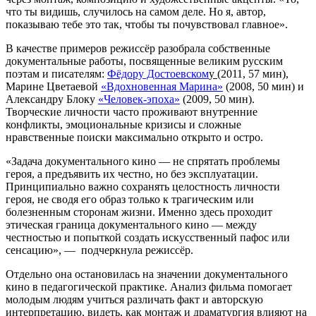
что ты видишь, случилось на самом деле. Но я, автор,
показываю тебе это так, чтобы ты почувствовал главное».
В качестве примеров режиссёр разобрала собственные
документальные работы, посвященные великим русским
поэтам и писателям:
Фёдору Достоевском
у
(2011, 57 мин),
Марине Цветаевой
«Вдохновенная Марина»
(2008, 50 мин) и
Александру Блоку
«Человек-эпоха»
(2009, 50 мин).
Творческие личности часто проживают внутренние
конфликты, эмоциональные кризисы и сложные
нравственные поиски максимально открыто и остро.
«Задача документального кино — не спрятать проблемы
героя, а предъявить их честно, но без эксплуатации.
Принципиально важно сохранять целостность личности
героя, не сводя его образ только к трагическим или
болезненным сторонам жизни. Именно здесь проходит
этическая граница документального кино — между
честностью и попыткой создать искусственный пафос или
сенсацию», — подчеркнула режиссёр.
Отдельно она остановилась на значении документального
кино в педагогической практике. Анализ фильма помогает
молодым людям учиться различать факт и авторскую
интерпретацию, видеть, как монтаж и драматургия влияют на