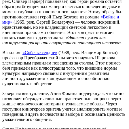
реж. Оливер Паркер) показывает, как герой романа остается
образцом безупречных манер и светского поведения даже в
момент глубокого нравственного падения: Этому образу был
противопоставлен герой Пьер Безухов из романа
«Война и
мир»
(1965, реж. Сергей Бондарчук) — человек искренний,
нравственный, но не владеющий светской легкостью и
внешними правилами общения. Этот контраст помогает
понять главную задачу этикета:
«Этикет нужен как
инструмент раскрытия внутреннего потенциала человека».
В фильме
«Собачье сердце»
(1988, реж. Владимир Бортко)
профессор Преображенский пытается научить Шарикова
элементарным правилам поведения за столом. Этот пример
был приведён как иллюстрация того, что внешние нормы
культуры напрямую связаны с внутренним развитием
личности, уважением к окружающим и способностью
существовать в обществе.
Завершая выступление, Анна Фокина подчеркнула, что кино
позволяет обсуждать сложные нравственные вопросы через
живые человеческие истории и узнаваемые образы. Через
поступки киногероев зритель учится анализировать мотивы
поведения, видеть последствия выбора и осознавать ценность
уважительного общения.