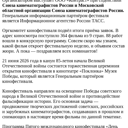
Организатором выступает ООО «Контраст» при содействии
Союза кинематографистов России и Московской
областной организации Союза кинематографистов России.
Генеральным информационным партнёром фестиваля
является Информационное агентство России ТАСС.
Оргкомитет кинофестиваля подвёл итоги приёма заявок. В
адрес киносмотра поступило 364 фильма из 9 стран. 88 работ
вошли в конкурсную программу. Совсем скоро мы узнаем,
какой фильм откроет фестивальную неделю, и объявим состав
жюри. А пока — поздравляем всех номинантов!
21 июня 2026 года в канун 85-летия начала Великой
Отечественной войны состоится торжественная церемония
открытия кинофестиваля в кинотеатре «Поклонка» Музея
Победы, который является Генеральным партнёром
кинофестиваля.
Кинофестиваль направлен на освещение Победы советского
народа в Великой Отечественной войне и противодействие
фальсификации истории. Его основная задача —
продвижение творческих достижений советских, российских
и зарубежных кинематографистов, создававших в прошлом и
снимающих в настоящее время фильмы по данной тематике.
Программа Пятого международного кинофестиваля «День