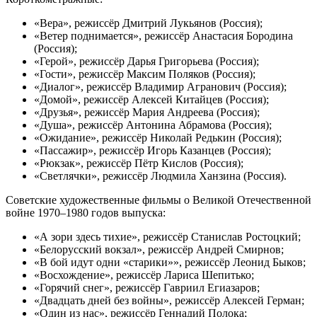
«Вера», режиссёр Дмитрий Лукьянов (Россия);
«Ветер поднимается», режиссёр Анастасия Бородина
(Россия);
«Герой», режиссёр Дарья Григорьева (Россия);
«Гости», режиссёр Максим Поляков (Россия);
«Диалог», режиссёр Владимир Агранович (Россия);
«Домой», режиссёр Алексей Китайцев (Россия);
«Друзья», режиссёр Мария Андреева (Россия);
«Душа», режиссёр Антонина Абрамова (Россия);
«Ожидание», режиссёр Николай Редькин (Россия);
«Пассажир», режиссёр Игорь Казанцев (Россия);
«Рюкзак», режиссёр Пётр Кислов (Россия);
«Светлячки», режиссёр Людмила Ханзина (Россия).
Советские художественные фильмы о Великой Отечественной
войне 1970–1980 годов выпуска:
«А зори здесь тихие», режиссёр Станислав Ростоцкий;
«Белорусский вокзал», режиссёр Андрей Смирнов;
«В бой идут одни «старики»», режиссёр Леонид Быков;
«Восхождение», режиссёр Лариса Шепитько;
«Горячий снег», режиссёр Гавриил Егиазаров;
«Двадцать дней без войны», режиссёр Алексей Герман;
«Один из нас», режиссёр Геннадий Полока;