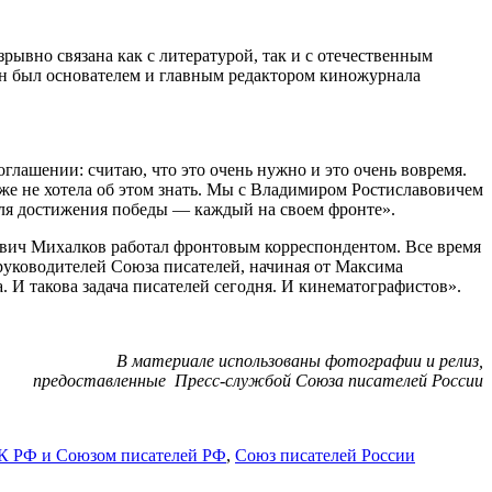
ывно связана как с литературой, так и с отечественным
н был основателем и главным редактором киножурнала
глашении: считаю, что это очень нужно и это очень вовремя.
аже не хотела об этом знать. Мы с Владимиром Ростиславовичем
 для достижения победы — каждый на своем фронте».
ович Михалков работал фронтовым корреспондентом. Все время
 руководителей Союза писателей, начиная от Максима
 И такова задача писателей сегодня. И кинематографистов».
В материале использованы фотографии и релиз,
предоставленные Пресс-службой Союза писателей России
К РФ и Союзом писателей РФ
,
Союз писателей России