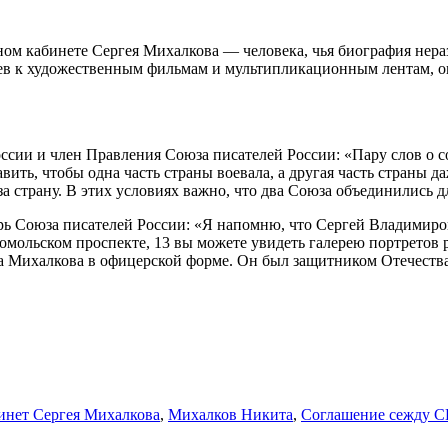
м кабинете Сергея Михалкова — человека, чья биография неразр
ев к художественным фильмам и мультипликационным лентам, о
ссии и член Правления Союза писателей России: «Пару слов о со
ить, чтобы одна часть страны воевала, а другая часть страны д
 за страну. В этих условиях важно, что два Союза объединились
арь Союза писателей России: «Я напомню, что Сергей Владимир
сомольском проспекте, 13 вы можете увидеть галерею портретов
а Михалкова в офицерской форме. Он был защитником Отечества.
нет Сергея Михалкова
,
Михалков Никита
,
Соглашение сежду С