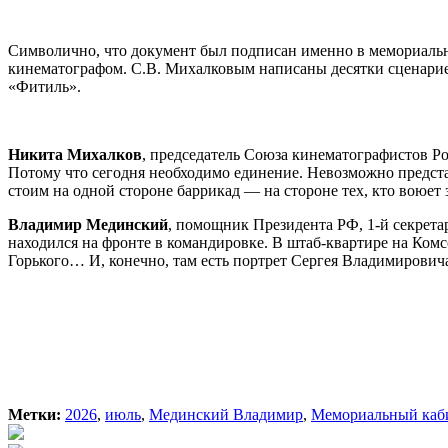
Символично, что документ был подписан именно в мемориально
кинематографом. С.В. Михалковым написаны десятки сценари
«Фитиль».
Никита Михалков
, председатель Союза кинематографистов Ро
Потому что сегодня необходимо единение. Невозможно представ
стоим на одной стороне баррикад — на стороне тех, кто воюет
Владимир Мединский
, помощник Президента РФ, 1-й секрет
находился на фронте в командировке. В штаб-квартире на Ком
Горького… И, конечно, там есть портрет Сергея Владимирович
Метки:
2026
,
июль
,
Мединский Владимир
,
Мемориальный каби