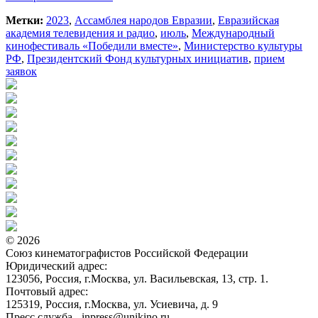
Метки:
2023
,
Ассамблея народов Евразии
,
Евразийская
академия телевидения и радио
,
июль
,
Международный
кинофестиваль «Победили вместе»
,
Министерство культуры
РФ
,
Президентский Фонд культурных инициатив
,
прием
заявок
© 2026
Союз кинематографистов Российской Федерации
Юридический адрес:
123056, Россия, г.Москва, ул. Васильевская, 13, стр. 1.
Почтовый адрес:
125319, Россия, г.Москва, ул. Усиевича, д. 9
Пресс служба - inpress@unikino.ru