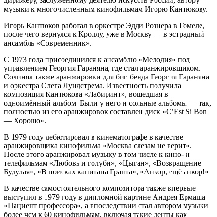
дирижёру, заслуженному деятелю искусств России, автору
музыки к многочисленным кинофильмам Игорю Кантюкову.
Игорь Кантюков работал в оркестре Эдди Рознера в Гомеле,
после чего вернулся к Кроллу, уже в Москву — в эстрадный
ансамбль «Современник».
С 1973 года присоединился к ансамблю «Мелодия» под
управлением Георгия Гараняна, где стал аранжировщиком.
Сочинял также аранжировки для биг-бенда Георгия Гараняна
и оркестра Олега Лундстрема. Известность получила
композиция Кантюкова «Лабиринт», вошедшая в
одноимённый альбом. Были у него и сольные альбомы — так,
полностью из его аранжировок составлен диск «C’Est Si Bon
— Хорошо».
В 1979 году дебютировал в кинематографе в качестве
аранжировщика кинофильма «Москва слезам не верит».
После этого аранжировал музыку в том числе к кино- и
телефильмам «Любовь и голуби», «Цыган», «Возвращение
Будулая», «В поисках капитана Гранта», «Анкор, ещё анкор!»
В качестве самостоятельного композитора также впервые
выступил в 1979 году в дипломной картине Андрея Ермаша
«Пациент профессора», а впоследствии стал автором музыки
более чем к 60 кинофильмам, включая такие ленты как