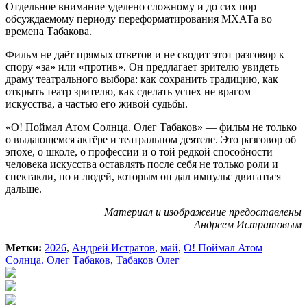
Отдельное внимание уделено сложному и до сих пор
обсуждаемому периоду переформатирования МХАТа во
времена Табакова.
Фильм не даёт прямых ответов и не сводит этот разговор к
спору «за» или «против». Он предлагает зрителю увидеть
драму театрального выбора: как сохранить традицию, как
открыть театр зрителю, как сделать успех не врагом
искусства, а частью его живой судьбы.
«О! Поймал Атом Солнца. Олег Табаков» — фильм не только
о выдающемся актёре и театральном деятеле. Это разговор об
эпохе, о школе, о профессии и о той редкой способности
человека искусства оставлять после себя не только роли и
спектакли, но и людей, которым он дал импульс двигаться
дальше.
Материал и изображение предоставлены
Андреем Истратовым
Метки:
2026
,
Андрей Истратов
,
май
,
О! Поймал Атом
Солнца. Олег Табаков
,
Табаков Олег