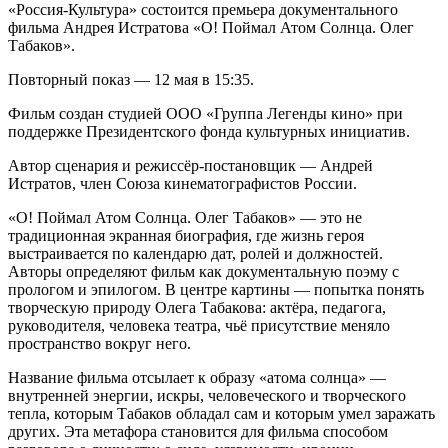
«Россия-Культура» состоится премьера документального
фильма Андрея Истратова «О! Поймал Атом Солнца. Олег
Табаков».
Повторный показ — 12 мая в 15:35.
Фильм создан студией ООО «Группа Легенды кино» при
поддержке Президентского фонда культурных инициатив.
Автор сценария и режиссёр-постановщик — Андрей
Истратов, член Союза кинематографистов России.
«О! Поймал Атом Солнца. Олег Табаков» — это не
традиционная экранная биография, где жизнь героя
выстраивается по календарю дат, ролей и должностей.
Авторы определяют фильм как документальную поэму с
прологом и эпилогом. В центре картины — попытка понять
творческую природу Олега Табакова: актёра, педагога,
руководителя, человека театра, чьё присутствие меняло
пространство вокруг него.
Название фильма отсылает к образу «атома солнца» —
внутренней энергии, искры, человеческого и творческого
тепла, которым Табаков обладал сам и которым умел заражать
других. Эта метафора становится для фильма способом