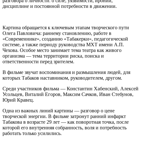
разговора о личности: о силе, уязвимости, иронии,
дисциплине и постоянной потребности в движении.
Картина обращается к ключевым этапам творческого пути
Олега Павловича: раннему становлению, работе в
«Современнике», созданию «Табакерки», педагогической
системе, а также периоду руководства МХТ имени А.П.
Чехова. Особое место занимает тема театра как живого
организма — тема территории риска, поиска и
ответственности перед зрителем.
В фильме звучат воспоминания и размышления людей, для
которых Табаков наставником, руководителем, другом.
Среди участников фильма — Константин Хабенский, Алексей
Усольцев, Виталий Егоров, Максим Сачков, Иван Стебунов,
Юрий Кравец.
Одна из важных линий картины — разговор о цене
творческой энергии. В фильме затронут ранний инфаркт
Табакова в возрасте 29 лет — как поворотная точка, после
которой его внутренняя собранность, воля и потребность
работать только усилились.