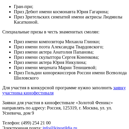
Гран-при;
Приз Дебют имени космонавта Юрия Гагарина;
Приз Зрительских симпатий имени актрисы Людмилы
Касаткиной.
Специальные призы в честь знаменитых смолян:
Приз имени композитора Михаила Глинки;
Приз имени поэта Александра Твардовского;
Приз имени актера Анатолия Папанова;
Приз имени скульптора Сергея Коненкова;
Приз имени актера Юрия Никулина;
Приз имени мецената Марии Тенишевой;
Приз Гильдии кинорежиссеров России имени Всеволода
Шиловского
Для участия в конкурсной программе нужно заполнить
заявку
участника кинофестиваля
Заявки для участия в кинофестивале «Золотой Феникс»
направлять по адресу: Россия, 125319, г. Москва, ул. ул.
Усиевича, дом 9
Телефон: (499) 254 21 00
Электронная почта:
info@kinogildia.ru