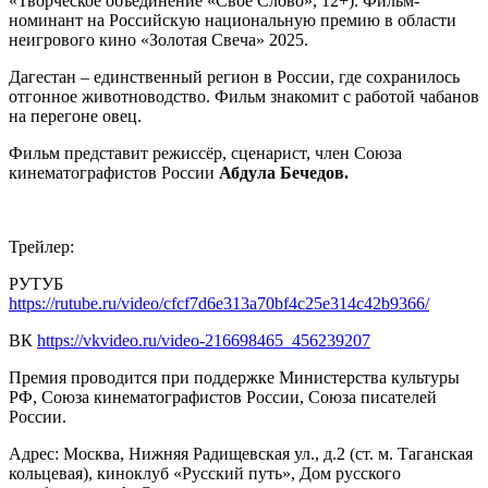
«Творческое объединение «Свое Слово», 12+). Фильм-
номинант на Российскую национальную премию в области
неигрового кино «Золотая Свеча» 2025.
Дагестан – единственный регион в России, где сохранилось
отгонное животноводство. Фильм знакомит с работой чабанов
на перегоне овец.
Фильм представит режиссёр, сценарист, член Союза
кинематографистов России
Абдула Бечедов.
Трейлер:
РУТУБ
https://rutube.ru/video/cfcf7d6e313a70bf4c25e314c42b9366/
ВК
https://vkvideo.ru/video-216698465_456239207
Премия проводится при поддержке Министерства культуры
РФ, Союза кинематографистов России, Союза писателей
России.
Адрес: Москва, Нижняя Радищевская ул., д.2 (ст. м. Таганская
кольцевая), киноклуб «Русский путь», Дом русского