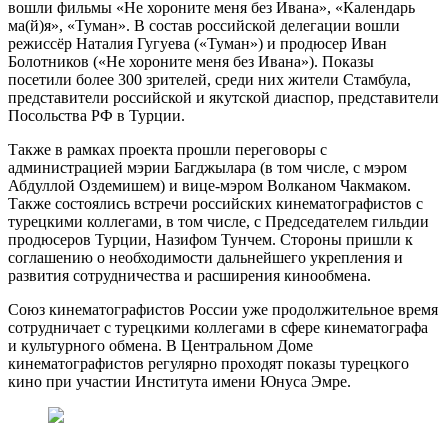
вошли фильмы «Не хороните меня без Ивана», «Календарь
ма(й)я», «Туман». В состав российской делегации вошли
режиссёр Наталия Гугуева («Туман») и продюсер Иван
Болотников («Не хороните меня без Ивана»). Показы
посетили более 300 зрителей, среди них жители Стамбула,
представители российской и якутской диаспор, представители
Посольства РФ в Турции.
Также в рамках проекта прошли переговоры с
администрацией мэрии Багджылара (в том числе, с мэром
Абдуллой Оздемишем) и вице-мэром Волканом Чакмаком.
Также состоялись встречи российских кинематографистов с
турецкими коллегами, в том числе, с Председателем гильдии
продюсеров Турции, Назифом Тунчем. Стороны пришли к
соглашению о необходимости дальнейшего укрепления и
развития сотрудничества и расширения кинообмена.
Союз кинематографистов России уже продолжительное время
сотрудничает с турецкими коллегами в сфере кинематографа
и культурного обмена. В Центральном Доме
кинематографистов регулярно проходят показы турецкого
кино при участии Института имени Юнуса Эмре.