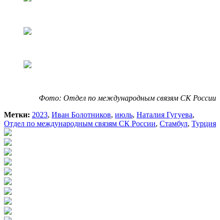
Фото:
Отдел по международным связям
СК России
Метки:
2023
,
Иван Болотников
,
июль
,
Наталия Гугуева
,
Отдел по международным связям СК России
,
Стамбул
,
Турция