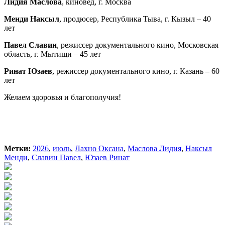
Лидия Маслова
, киновед, г. Москва
Менди Наксыл
, продюсер, Республика Тыва, г. Кызыл – 40
лет
Павел Славин
, режиссер документального кино, Московская
область, г. Мытищи – 45 лет
Ринат Юзаев
, режиссер документального кино, г. Казань – 60
лет
Желаем здоровья и благополучия!
Метки:
2026
,
июль
,
Лахно Оксана
,
Маслова Лидия
,
Наксыл
Менди
,
Славин Павел
,
Юзаев Ринат