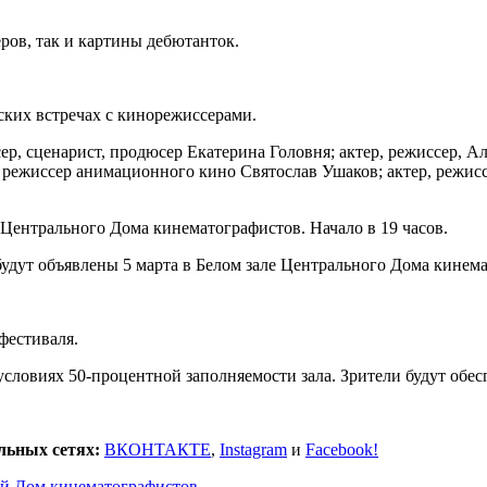
ов, так и картины дебютанток.
ских встречах с кинорежиссерами.
р, сценарист, продюсер Екатерина Головня; актер, режиссер, А
режиссер анимационного кино Святослав Ушаков; актер, режис
 Центрального Дома кинематографистов. Начало в 19 часов.
ут объявлены 5 марта в Белом зале Центрального Дома кинемат
фестиваля.
условиях 50-процентной заполняемости зала. Зрители будут обе
льных сетях:
ВКОНТАКТЕ
,
Instagram
и
Facebook!
й Дом кинематографистов