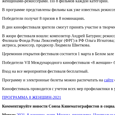
женщинами-режиссерами. По 8 фильмов каждой категории.
В программе представлены фильмы как уже известных режиссер
Победители получат 8 призов в 8 номинациях.
В дни кинофестиваля зрители смогут принять участие в творче
В жюри фестиваля вошли: композитор Андрей Батурин; режиссе
Филиала Фонда Розы Люксембург (ФРГ) в РФ Ольга Игнатова; 
актриса, режиссер, продюсер Людмила Шветкова.
Церемония открытия фестиваля состоится 1 марта в Белом зале
Победители VII Международного кинофестиваля «8 женщин» буд
Вход на все мероприятия фестиваля бесплатный.
Программу и электронные билеты можно распечатать на
сайте
Кинофестиваль проводится с учетом всех мер профилактики в 
ПРОГРАММА 8 ЖЕНЩИН-2021
Комментируйте новости Союза Кинематографистов в социа
Метки:
2021
,
8 женщин
,
март
,
Москва
,
программа
,
Центральны