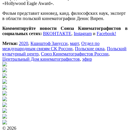
«Hollywood Eagle Award».
Фильм представит киновед, канд. философских наук, эксперт
в области польской кинематографии Денис Вирен.
Комментируйте новости Союза Кинематографистов в
социальных сетях:
ВКОНТАКТЕ
,
Instagram
и
Facebook!
Метки:
2020
,
Кшиштоф Занусси
,
март
,
Отдел по
международным связям СК России
,
Польские окна
,
Польский
культурный центр
,
Союз Кинематографистов России
,
Центральный Дом кинематографистов
,
эфир
© 2026