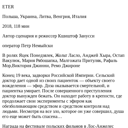
ETER
Польша, Украина, Литва, Венгрия, Италия
2018, 118 мин
Автор сценария и режиссер Кшиштоф Занусси
оператор Петр Немыйски
В ролях Яцек Понедзялек, Жольт Ласло, Анджей Хыра, Остап
Вакулюк, Мария Рябошапка, Малгожата Притуляк, Рафаль
Мор,Виктория Джинни, Ремо Джироне
Конец 19 века, задворки Российской Империи. Сельский
доктор дает одной из своих пациенток — объекту своего
вожделения — эфир. Доза оказывается смертельной, и
пациентка умирает. После совершенного преступления
доктор вынужден бежать. Он находит работу в крепости, где
продолжает свои эксперименты с эфиром как
обезболивающим средством и средством контроля над
людьми. Несмотря на все зло, которое он уже совершил, душа
его еще может быть спасена…
Награда на фестивале польских фильмов в Лос-Анжелес