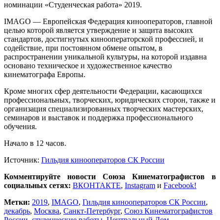
номинации «Студенческая работа» 2019.
IMAGO — Европейская Федерация кинооператоров, главной
целью которой является утверждение и защита высоких
стандартов, достигнутых кинооператорской профессией, и
содействие, при постоянном обмене опытом, в
распространении уникальной культуры, на которой издавна
основано техническое и художественное качество
кинематографа Европы.
Кроме многих сфер деятельности Федерации, касающихся
профессиональных, творческих, юридических сторон, также и
организация специализированных творческих мастерских,
семинаров и выставок и поддержка профессионального
обучения.
Начало в 12 часов.
Источник:
Гильдия кинооператоров СК России
Комментируйте новости Союза Кинематографистов в
социальных сетях:
ВКОНТАКТЕ
,
Instagram
и
Facebook!
Метки:
2019
,
IMAGO
,
Гильдия кинооператоров СК России
,
декабрь
,
Москва
,
Санкт-Петербург
,
Союз Кинематографистов
России
,
студенческие работы
,
Центральный Дом