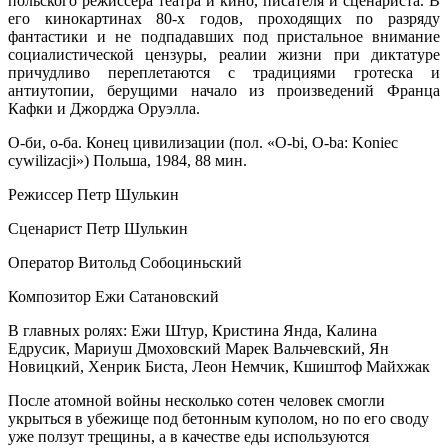
польского режиссера театра и кино, писателя и сценариста. В
его кинокартинах 80-х годов, проходящих по разряду
фантастики и не подпадавших под пристальное внимание
социалистической цензуры, реалии жизни при диктатуре
причудливо переплетаются с традициями гротеска и
антиутопии, берущими начало из произведений Франца
Кафки и Джорджа Оруэлла.
О-би, о-ба. Конец цивилизации (пол. «O-bi, O-ba: Koniec
cywilizacji») Польша, 1984, 88 мин.
Pежиссер Петр Шулькин
Сценарист Петр Шулькин
Оператор Витольд Собоциньский
Композитор Ежи Сатановский
В главных ролях: Ежи Штур, Кристина Янда, Калина
Едрусик, Мариуш Дмоховский Марек Вальчевский, Ян
Новицкий, Хенрик Биста, Леон Немчик, Кшиштоф Майхжак
После атомной войны несколько сотен человек смогли
укрыться в убежище под бетонным куполом, но по его своду
уже ползут трещины, а в качестве еды используются