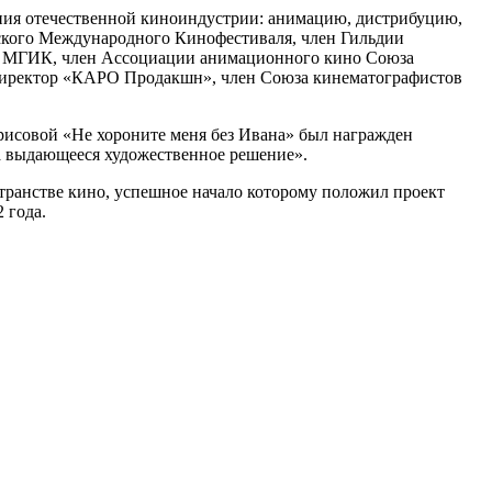
ения отечественной киноиндустрии: анимацию, дистрибуцию,
вского Международного Кинофестиваля, член Гильдии
а МГИК, член Ассоциации анимационного кино Союза
 директор «КАРО Продакшн», член Союза кинематографистов
исовой «Не хороните меня без Ивана» был награжден
а выдающееся художественное решение».
транстве кино, успешное начало которому положил проект
 года.