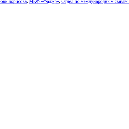
овь Борисова
,
МКФ «Фаджр»
,
Отдел по международным связям