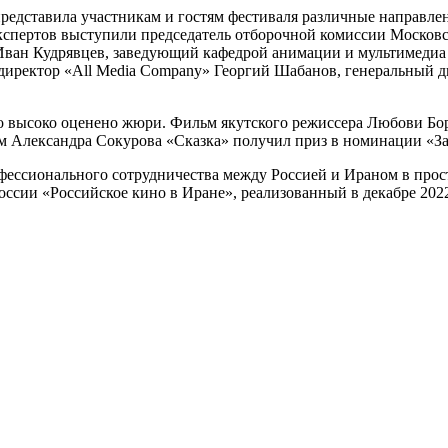
 представила участникам и гостям фестиваля различные направл
 экспертов выступили председатель отборочной комиссии Моско
Иван Кудрявцев, заведующий кафедрой анимации и мультимеди
 директор «All Media Company» Георгий Шабанов, генеральный
 высоко оценено жюри. Фильм якутского режиссера Любови Бор
ьм Александра Сокурова «Сказка» получил приз в номинации «З
фессионального сотрудничества между Россией и Ираном в прос
сии «Российское кино в Иране», реализованный в декабре 2022