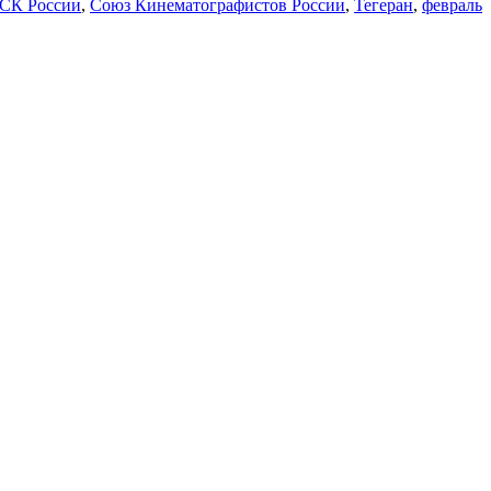
 СК России
,
Союз Кинематографистов России
,
Тегеран
,
февраль