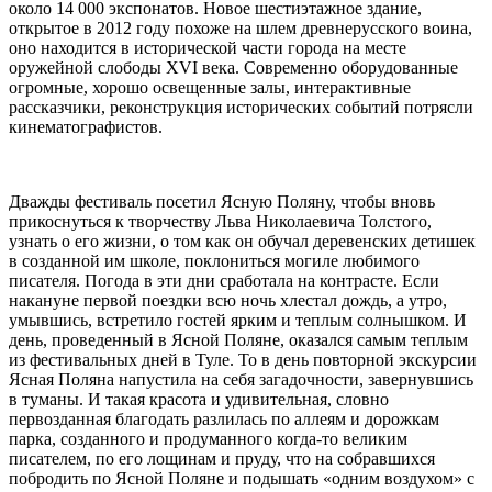
около 14 000 экспонатов. Новое шестиэтажное здание,
открытое в 2012 году похоже на шлем древнерусского воина,
оно находится в исторической части города на месте
оружейной слободы XVI века. Современно оборудованные
огромные, хорошо освещенные залы, интерактивные
рассказчики, реконструкция исторических событий потрясли
кинематографистов.
Дважды фестиваль посетил Ясную Поляну, чтобы вновь
прикоснуться к творчеству Льва Николаевича Толстого,
узнать о его жизни, о том как он обучал деревенских детишек
в созданной им школе, поклониться могиле любимого
писателя. Погода в эти дни сработала на контрасте. Если
накануне первой поездки всю ночь хлестал дождь, а утро,
умывшись, встретило гостей ярким и теплым солнышком. И
день, проведенный в Ясной Поляне, оказался самым теплым
из фестивальных дней в Туле. То в день повторной экскурсии
Ясная Поляна напустила на себя загадочности, завернувшись
в туманы. И такая красота и удивительная, словно
первозданная благодать разлилась по аллеям и дорожкам
парка, созданного и продуманного когда-то великим
писателем, по его лощинам и пруду, что на собравшихся
побродить по Ясной Поляне и подышать «одним воздухом» с