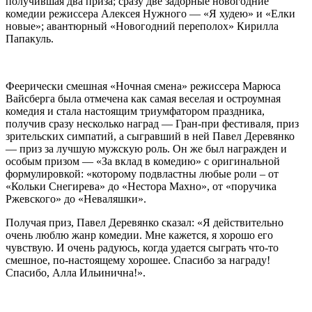
получившая два приза; сразу две задорные новогодние
комедии режиссера Алексея Нужного — «Я худею» и «Елки
новые»; авантюрный «Новогодний переполох» Кирилла
Папакуль.
Феерически смешная «Ночная смена» режиссера Марюса
Вайсберга была отмечена как самая веселая и остроумная
комедия и стала настоящим триумфатором праздника,
получив сразу несколько наград — Гран-при фестиваля, приз
зрительских симпатий, а сыгравший в ней Павел Деревянко
— приз за лучшую мужскую роль. Он же был награжден и
особым призом — «За вклад в комедию» с оригинальной
формулировкой: «которому подвластны любые роли – от
«Кольки Снегирева» до «Нестора Махно», от «поручика
Ржевского» до «Неваляшки».
Получая приз, Павел Деревянко сказал: «Я действительно
очень люблю жанр комедии. Мне кажется, я хорошо его
чувствую. И очень радуюсь, когда удается сыграть что-то
смешное, по-настоящему хорошее. Спасибо за награду!
Спасибо, Алла Ильинична!».