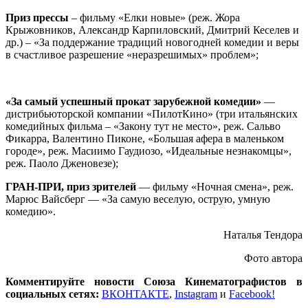
Приз прессы
– фильму «Елки новые» (реж. Жора
Крыжовников, Александр Карпиловский, Дмитрий Кеселев и
др.) – «За поддержание традиций новогодней комедии и веры
в счастливое разрешение «неразрешимых» проблем»;
«За самый успешный прокат зарубежной комедии»
—
дистрибьюторской компании «ПилотКино» (три итальянских
комедийных фильма – «Закону тут не место», реж. Сальво
Фикарра, Валентино Пиконе, «Большая афера в маленьком
городе», реж. Масиимо Гаудиозо, «Идеальные незнакомцы»,
реж. Паоло Дженовезе);
ГРАН-ПРИ, приз зрителей
— фильму «Ночная смена», реж.
Марюс Вайсберг — «За самую веселую, острую, умную
комедию».
Наталья Тендора
Фото автора
Комментируйте новости Союза Кинематографистов в
социальных сетях:
ВКОНТАКТЕ
,
Instagram
и
Facebook!