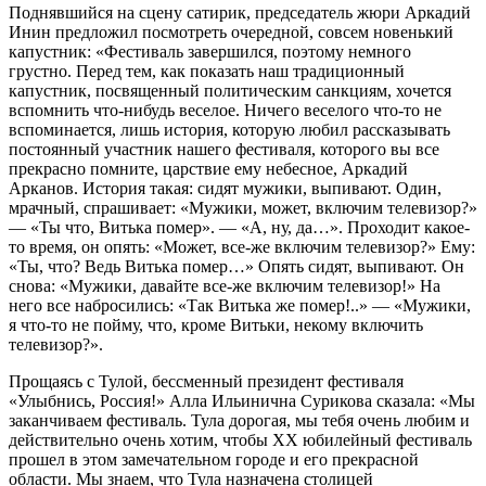
Поднявшийся на сцену сатирик, председатель жюри Аркадий
Инин предложил посмотреть очередной, совсем новенький
капустник: «Фестиваль завершился, поэтому немного
грустно. Перед тем, как показать наш традиционный
капустник, посвященный политическим санкциям, хочется
вспомнить что-нибудь веселое. Ничего веселого что-то не
вспоминается, лишь история, которую любил рассказывать
постоянный участник нашего фестиваля, которого вы все
прекрасно помните, царствие ему небесное, Аркадий
Арканов. История такая: сидят мужики, выпивают. Один,
мрачный, спрашивает: «Мужики, может, включим телевизор?»
— «Ты что, Витька помер». — «А, ну, да…». Проходит какое-
то время, он опять: «Может, все-же включим телевизор?» Ему:
«Ты, что? Ведь Витька помер…» Опять сидят, выпивают. Он
снова: «Мужики, давайте все-же включим телевизор!» На
него все набросились: «Так Витька же помер!..» — «Мужики,
я что-то не пойму, что, кроме Витьки, некому включить
телевизор?».
Прощаясь с Тулой, бессменный президент фестиваля
«Улыбнись, Россия!» Алла Ильинична Сурикова сказала: «Мы
заканчиваем фестиваль. Тула дорогая, мы тебя очень любим и
действительно очень хотим, чтобы XX юбилейный фестиваль
прошел в этом замечательном городе и его прекрасной
области. Мы знаем, что Тула назначена столицей