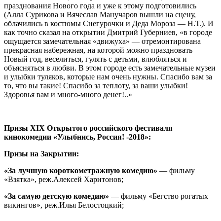
празднования Нового года и уже к этому подготовились
(Алла Сурикова и Вячеслав Манучаров вышли на сцену,
облачились в костюмы Снегурочки и Деда Мороза — Н.Т.). И
как точно сказал на открытии Дмитрий Губерниев, «в городе
ощущается замечательная «движуха» — отремонтирована
прекрасная набережная, на которой можно праздновать
Новый год, веселиться, гулять с детьми, влюбляться и
объясняться в любви. В этом городе есть замечательные музеи
и улыбки туляков, которые нам очень нужны. Спасибо вам за
то, что вы такие! Спасибо за теплоту, за ваши улыбки!
Здоровья вам и много-много денег!..»
Призы ХIХ Открытого российского фестиваля
кинокомедии «Улыбнись, Россия! -2018»:
Призы на Закрытии:
«За лучшую короткометражную комедию»
— фильму
«Взятка», реж.Алексей Харитонов;
«За самую детскую комедию»
— фильму «Бегство рогатых
викингов», реж.Илья Белостоцкий;