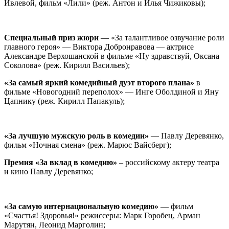
Ивлевой, фильм «Лили» (реж. Антон и Илья Чижиковы);
Специальный приз жюри
— «За талантливое озвучание роли
главного героя» — Виктора Добронравова — актрисе
Александре Верхошанской в фильме «Ну здравствуй, Оксана
Соколова» (реж. Кирилл Васильев);
«За самый яркий комедийный дуэт второго плана»
в
фильме «Новогодний переполох» — Инге Оболдиной и Яну
Цапнику (реж. Кирилл Папакуль);
«За лучшую мужскую роль в комедии»
— Павлу Деревянко,
фильм «Ночная смена» (реж. Марюс Вайсберг);
Премия «За вклад в комедию»
– российскому актеру театра
и кино Павлу Деревянко;
«За самую интернациональную комедию»
— фильм
«Счастья! Здоровья!» режиссеры: Марк Горобец, Арман
Марутян, Леонид Марголин;