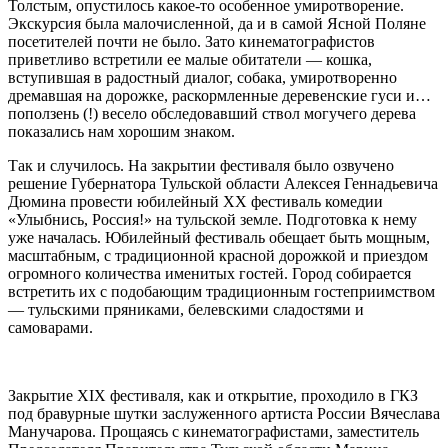
Толстым, опустилось какое-то особенное умиротворение.
Экскурсия была малочисленной, да и в самой Ясной Поляне
посетителей почти не было. Зато кинематографистов
приветливо встретили ее малые обитатели — кошка,
вступившая в радостный диалог, собака, умиротворенно
дремавшая на дорожке, раскормленные деревенские гуси и…
поползень (!) весело обследовавший ствол могучего дерева
показались нам хорошим знаком.
Так и случилось. На закрытии фестиваля было озвучено
решение Губернатора Тульской области Алексея Геннадьевича
Дюмина провести юбилейный XX фестиваль комедии
«Улыбнись, Россия!» на тульской земле. Подготовка к нему
уже началась. Юбилейный фестиваль обещает быть мощным,
масштабным, с традиционной красной дорожкой и приездом
огромного количества именитых гостей. Город собирается
встретить их с подобающим традиционным гостеприимством
— тульскими пряниками, белевскими сладостями и
самоварами.
Закрытие XIX фестиваля, как и открытие, проходило в ГКЗ
под бравурные шутки заслуженного артиста России Вячеслава
Манучарова. Прощаясь с кинематографистами, заместитель