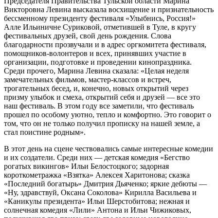
Председателя Правительства Тульской области Марина
Викторовна Левина высказала восхищение и признательность
бессменному президенту фестиваля «Улыбнись, Россия!»
Алле Ильиничне Суриковой, отметившей в Туле, в кругу
фестивальных друзей, свой день рождения. Слова
благодарности прозвучали и в адрес оргкомитета фестиваля,
помощников-волонтеров и всех, принявших участие в
организации, подготовке и проведении кинопраздника.
Среди прочего, Марина Левина сказала: «Целая неделя
замечательных фильмов, мастер-классов и встреч,
трогательных бесед, и, конечно, новых открытий через
призму улыбок и смеха, открытий себя и друзей — все это
наш фестиваль. В этом году все заметили, что фестиваль
прошел по особому уютно, тепло и комфортно. Это говорит о
том, что он не только получил прописку на нашей земле, а
стал поистине родным».
В этот день на сцене чествовались самые интересные комедии
и их создатели. Среди них — детская комедия «Бегство
рогатых викингов» Ильи Белостоцкого; задорная
короткометражка «Взятка» Алексея Харитонова; сказка
«Последний богатырь» Дмитрия Дьяченко; яркие дебюты —
«Ну, здравствуй, Оксана Соколова» Кирилла Васильева и
«Каникулы президента» Ильи Шерстобитова; нежная и
солнечная комедия «Лили» Антона и Ильи Чижиковых,