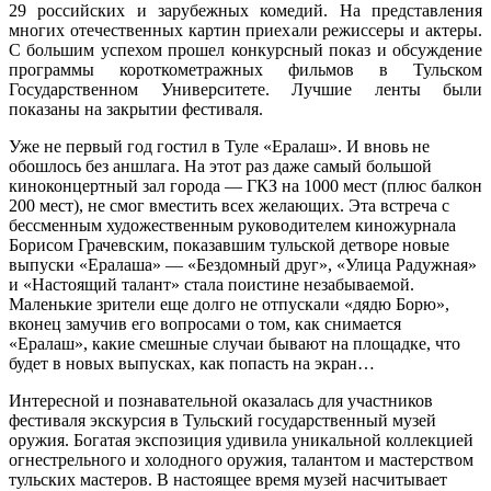
29 российских и зарубежных комедий. На представления
многих отечественных картин приехали режиссеры и актеры.
С большим успехом прошел конкурсный показ и обсуждение
программы короткометражных фильмов в Тульском
Государственном Университете. Лучшие ленты были
показаны на закрытии фестиваля.
Уже не первый год гостил в Туле «Ералаш». И вновь не
обошлось без аншлага. На этот раз даже самый большой
киноконцертный зал города — ГКЗ на 1000 мест (плюс балкон
200 мест), не смог вместить всех желающих. Эта встреча с
бессменным художественным руководителем киножурнала
Борисом Грачевским, показавшим тульской детворе новые
выпуски «Ералаша» — «Бездомный друг», «Улица Радужная»
и «Настоящий талант» стала поистине незабываемой.
Маленькие зрители еще долго не отпускали «дядю Борю»,
вконец замучив его вопросами о том, как снимается
«Ералаш», какие смешные случаи бывают на площадке, что
будет в новых выпусках, как попасть на экран…
Интересной и познавательной оказалась для участников
фестиваля экскурсия в Тульский государственный музей
оружия. Богатая экспозиция удивила уникальной коллекцией
огнестрельного и холодного оружия, талантом и мастерством
тульских мастеров. В настоящее время музей насчитывает