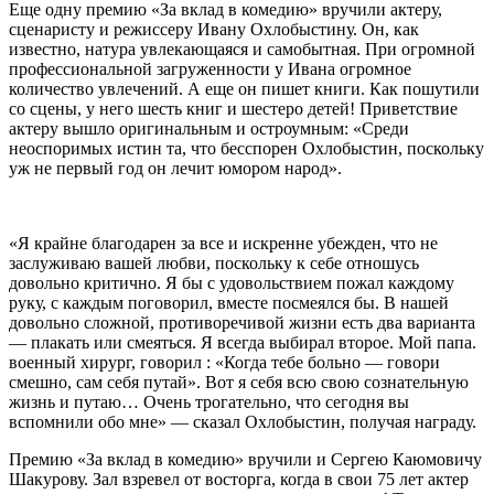
Еще одну премию «За вклад в комедию» вручили актеру,
сценаристу и режиссеру Ивану Охлобыстину. Он, как
известно, натура увлекающаяся и самобытная. При огромной
профессиональной загруженности у Ивана огромное
количество увлечений. А еще он пишет книги. Как пошутили
со сцены, у него шесть книг и шестеро детей! Приветствие
актеру вышло оригинальным и остроумным: «Среди
неоспоримых истин та, что бесспорен Охлобыстин, поскольку
уж не первый год он лечит юмором народ».
«Я крайне благодарен за все и искренне убежден, что не
заслуживаю вашей любви, поскольку к себе отношусь
довольно критично. Я бы с удовольствием пожал каждому
руку, с каждым поговорил, вместе посмеялся бы. В нашей
довольно сложной, противоречивой жизни есть два варианта
— плакать или смеяться. Я всегда выбирал второе. Мой папа.
военный хирург, говорил : «Когда тебе больно — говори
смешно, сам себя путай». Вот я себя всю свою сознательную
жизнь и путаю… Очень трогательно, что сегодня вы
вспомнили обо мне» — сказал Охлобыстин, получая награду.
Премию «За вклад в комедию» вручили и Сергею Каюмовичу
Шакурову. Зал взревел от восторга, когда в свои 75 лет актер