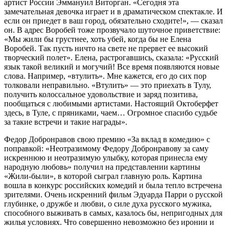
артист России Эммануил Виторган. «Сегодня эта
замечательная девочка играет и в драматическом спектакле. И
если он приедет в ваш город, обязательно сходите!», — сказал
он. В адрес Воробей тоже прозвучало шуточное приветствие:
«Мы жили бы грустнее, хоть убей, когда бы не Елена
Воробей. Так пусть ничто на свете не прервет ее высокий
творческий полет». Елена, растрогавшись, сказала: «Русский
язык такой великий и могучий! Все время появляются новые
слова. Например, «втулить». Мне кажется, его до сих пор
толковали неправильно. «Втулить» — это приехать в Тулу,
получить колоссальное удовольствие и заряд позитива,
пообщаться с любимыми артистами. Настоящий Октоберфет
здесь, в Туле, с пряниками, чаем… Огромное спасибо судьбе
за такие встречи и такие награды».
Федор Добронравов свою премию «За вклад в комедию» с
поправкой: «Неотразимому Федору Добронравову за саму
искреннюю и неотразимую улыбку, которая принесла ему
народную любовь» получил на представлении картины
«Жили-были», в которой сыграл главную роль. Картина
вошла в конкурс российских комедий и была тепло встречена
зрителями. Очень искренний фильм Эдуарда Парри о русской
глубинке, о дружбе и любви, о силе духа русского мужика,
способного выживать в самых, казалось бы, непригодных для
жилья условиях. Что совершенно невозможно без иронии и