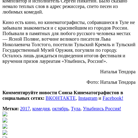
композитор и исполнитель Сергей Никитин. Было сказано
немало теплых слов в адрес режиссера, спето песен из
любимых комедий.
Кино есть кино, но кинематографисты, собравшиеся в Туле не
забывали знакомиться и с красивейшим из городов России.
Побывали в памятных для любого русского человека местах
— Ясной Поляне, вотчине великого писателя Льва
Николаевича Толстого, посетили Тульский Кремль и Тульский
Государственный Музей Оружия, погуляли по городу.
Осталось лишь дождаться подведения итогов фестиваля и
вручения призов лауреатам «Улыбнись, Россия!».
Наталья Тендора
Фото: Наталья Тендора
Комментируйте новости Союза Кинематографистов в
социальных сетях:
ВКОНТАКТЕ
,
Instagram
и
Facebook!
Метки:
2017
,
комедия
,
октябрь
,
Тула
,
Улыбнись Россия!