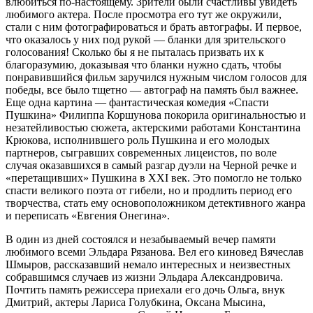
влюбиться по-настоящему. Зрители были счастливы увидеть
любимого актера. После просмотра его тут же окружили,
стали с ним фотографироваться и брать автографы. И первое,
что оказалось у них под рукой — бланки для зрительского
голосования! Сколько бы я не пыталась призвать их к
благоразумию, доказывая что бланки нужно сдать, чтобы
понравившийся фильм заручился нужным числом голосов для
победы, все было тщетно — автограф на память был важнее.
Еще одна картина — фантастическая комедия «Спасти
Пушкина» Филиппа Коршунова покорила оригинальностью и
незатейливостью сюжета, актерскими работами Константина
Крюкова, исполнившего роль Пушкина и его молодых
партнеров, сыгравших современных лицеистов, по воле
случая оказавшихся в самый разгар дуэли на Черной речке и
«перетащивших» Пушкина в XXI век. Это помогло не только
спасти великого поэта от гибели, но и продлить период его
творчества, стать ему основоположником детективного жанра
и переписать «Евгения Онегина».
В один из дней состоялся и незабываемый вечер памяти
любимого всеми Эльдара Рязанова. Вел его киновед Вячеслав
Шмыров, рассказавший немало интересных и неизвестных
собравшимся случаев из жизни Эльдара Александровича.
Почтить память режиссера приехали его дочь Ольга, внук
Дмитрий, актеры Лариса Голубкина, Оксана Мысина,