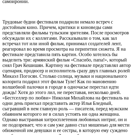
самоиронии.
Трудовые будни фестиваля подарили немало встреч с
достойным кино. Причем, критики и киноведы сами
представляли фильмы тульским зрителям. После просмотров
обсуждали их с коллегами. Рассказывали о том, как зал
встречал тот или иной фильм, принимал создателей лент,
реагировал во время просмотра на перипетии сюжета. Я на
фестивале представила пять картин. Особо хотелось бы
выделить три: армянский фильм «Спасибо, папа!», который
снял Грач Кешишян. Картину на фестивале представлял автор
сценария, продюсер и исполнитель сразу двух главных ролей
Микаэл Погосян. Столько солнца, музыки и национального
колорита подарил этот фильм Туле! Как по мановению
волшебной палочки в городе в одночасье перестал идти
дождь! Хотя до этого лил, не переставая, несколько дней.
«Бестселлер по любви» Николая Михайлова на фестиваль на
одни день приехал представить актер Илья Бледный,
сыгравший в нем главную роль — писателя, перед мужским
обаянием которого не в силах устоять ни одна женщина.
Однако выстраивая хитросплетения любовных интриг, он и
не подозревает, что и сам уже давно стал мишенью для мести
обиженной им девушки и ее сестры, в которую ему суждено