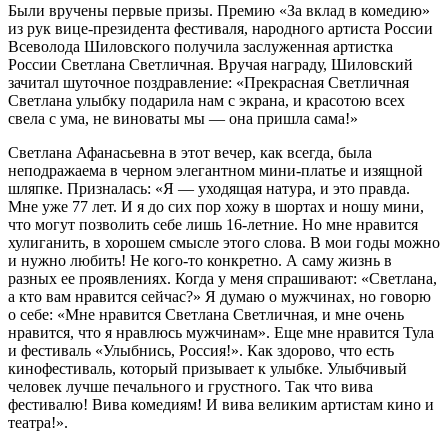
Были вручены первые призы. Премию «За вклад в комедию»
из рук вице-президента фестиваля, народного артиста России
Всеволода Шиловского получила заслуженная артистка
России Светлана Светличная. Вручая награду, Шиловский
зачитал шуточное поздравление: «Прекрасная Светличная
Светлана улыбку подарила нам с экрана, и красотою всех
свела с ума, не виноваты мы — она пришла сама!»
Светлана Афанасьевна в этот вечер, как всегда, была
неподражаема в черном элегантном мини-платье и изящной
шляпке. Призналась: «Я — уходящая натура, и это правда.
Мне уже 77 лет. И я до сих пор хожу в шортах и ношу мини,
что могут позволить себе лишь 16-летние. Но мне нравится
хулиганить, в хорошем смысле этого слова. В мои годы можно
и нужно любить! Не кого-то конкретно. А саму жизнь в
разных ее проявлениях. Когда у меня спрашивают: «Светлана,
а кто вам нравится сейчас?» Я думаю о мужчинах, но говорю
о себе: «Мне нравится Светлана Светличная, и мне очень
нравится, что я нравлюсь мужчинам». Еще мне нравится Тула
и фестиваль «Улыбнись, Россия!». Как здорово, что есть
кинофестиваль, который призывает к улыбке. Улыбчивый
человек лучше печального и грустного. Так что вива
фестивалю! Вива комедиям! И вива великим артистам кино и
театра!».