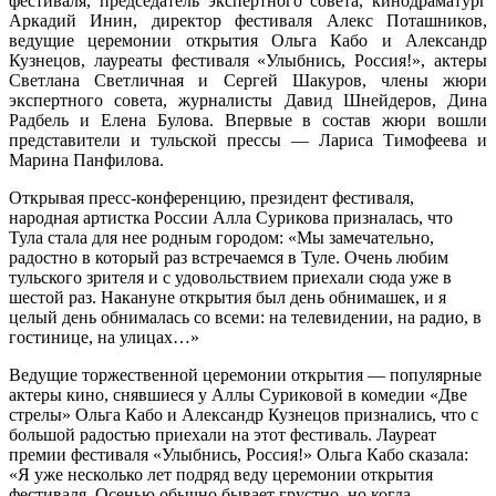
фестиваля, председатель экспертного совета, кинодраматург
Аркадий Инин, директор фестиваля Алекс Поташников,
ведущие церемонии открытия Ольга Кабо и Александр
Кузнецов, лауреаты фестиваля «Улыбнись, Россия!», актеры
Светлана Светличная и Сергей Шакуров, члены жюри
экспертного совета, журналисты Давид Шнейдеров, Дина
Радбель и Елена Булова. Впервые в состав жюри вошли
представители и тульской прессы — Лариса Тимофеева и
Марина Панфилова.
Открывая пресс-конференцию, президент фестиваля,
народная артистка России Алла Сурикова призналась, что
Тула стала для нее родным городом: «Мы замечательно,
радостно в который раз встречаемся в Туле. Очень любим
тульского зрителя и с удовольствием приехали сюда уже в
шестой раз. Накануне открытия был день обнимашек, и я
целый день обнималась со всеми: на телевидении, на радио, в
гостинице, на улицах…»
Ведущие торжественной церемонии открытия — популярные
актеры кино, снявшиеся у Аллы Суриковой в комедии «Две
стрелы» Ольга Кабо и Александр Кузнецов признались, что с
большой радостью приехали на этот фестиваль. Лауреат
премии фестиваля «Улыбнись, Россия!» Ольга Кабо сказала:
«Я уже несколько лет подряд веду церемонии открытия
фестиваля. Осенью обычно бывает грустно, но когда