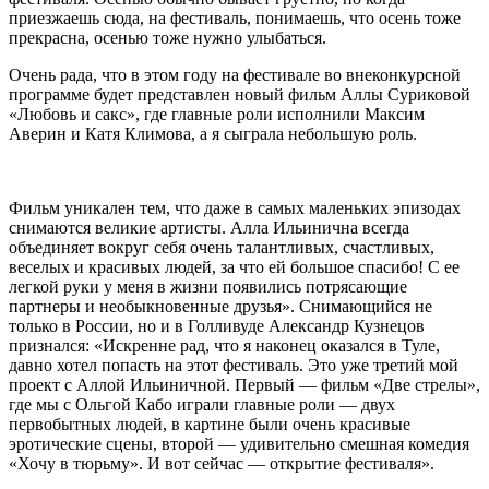
приезжаешь сюда, на фестиваль, понимаешь, что осень тоже
прекрасна, осенью тоже нужно улыбаться.
Очень рада, что в этом году на фестивале во внеконкурсной
программе будет представлен новый фильм Аллы Суриковой
«Любовь и сакс», где главные роли исполнили Максим
Аверин и Катя Климова, а я сыграла небольшую роль.
Фильм уникален тем, что даже в самых маленьких эпизодах
снимаются великие артисты. Алла Ильинична всегда
объединяет вокруг себя очень талантливых, счастливых,
веселых и красивых людей, за что ей большое спасибо! С ее
легкой руки у меня в жизни появились потрясающие
партнеры и необыкновенные друзья». Снимающийся не
только в России, но и в Голливуде Александр Кузнецов
признался: «Искренне рад, что я наконец оказался в Туле,
давно хотел попасть на этот фестиваль. Это уже третий мой
проект с Аллой Ильиничной. Первый — фильм «Две стрелы»,
где мы с Ольгой Кабо играли главные роли — двух
первобытных людей, в картине были очень красивые
эротические сцены, второй — удивительно смешная комедия
«Хочу в тюрьму». И вот сейчас — открытие фестиваля».