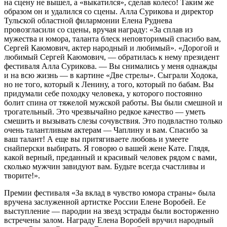
на сцену не вышел, а «выкатился», сделав колесо! Таким же
образом он и удалился со сцены. Алла Сурикова и директор
Тульской областной филармонии Елена Руднева
провозгласили со сцены, вручая награду: «За сплав из
мужества и юмора, таланта блеск неповторимый спасибо вам,
Сергей Каюмович, актер народный и любимый». «Дорогой и
любимый Сергей Каюмович, — обратилась к нему президент
фестиваля Алла Сурикова. — Вы снимались у меня однажды
и на всю жизнь — в картине «Две стрелы». Сыграли Ходока,
но не того, который к Ленину, а того, который по бабам. Вы
придумали себе походку человека, у которого постоянно
болит спина от тяжелой мужской работы. Вы были смешной и
трогательный. Это чрезвычайно редкое качество — уметь
смешить и вызывать слезы сочувствия. Это подвластно только
очень талантливым актерам — Чаплину и вам. Спасибо за
ваш талант! А еще вы притягиваете любовь и умеете
снайперски выбирать. Я говорю о вашей жене Кате. Глядя,
какой верный, преданный и красивый человек рядом с вами,
сколько мужчин завидуют вам. Будьте всегда счастливы и
творите!».
Премии фестиваля «За вклад в чувство юмора страны» была
вручена заслуженной артистке России Елене Воробей. Ее
выступление — пародии на звезд эстрады были восторженно
встречены залом. Награду Елена Воробей вручил народный