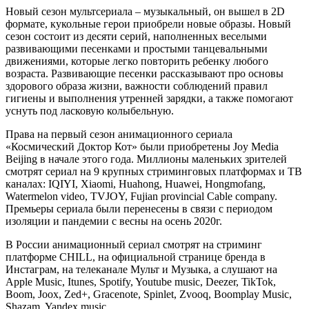
Новый сезон мультсериала – музыкальный, он вышел в 2D
формате, кукольные герои приобрели новые образы. Новый
сезон состоит из десяти серий, наполненных веселыми
развивающими песенками и простыми танцевальными
движениями, которые легко повторить ребенку любого
возраста. Развивающие песенки рассказывают про основы
здорового образа жизни, важности соблюдений правил
гигиены и выполнения утренней зарядки, а также помогают
уснуть под ласковую колыбельную.
Права на первый сезон анимационного сериала
«Космический Доктор Кот» были приобретены Joy Media
Beijing в начале этого года. Миллионы маленьких зрителей
смотрят сериал на 9 крупных стриминговых платформах и ТВ
каналах: IQIYI, Xiaomi, Huahong, Huawei, Hongmofang,
Watermelon video, TVJOY, Fujian provincial Cable company.
Премьеры сериала были перенесены в связи с периодом
изоляции и пандемии с весны на осень 2020г.
В России анимационный сериал смотрят на стриминг
платформе CHILL, на официальной странице бренда в
Инстаграм, на телеканале Мульт и Музыка, а слушают на
Apple Music, Itunes, Spotify, Youtube music, Deezer, TikTok,
Boom, Joox, Zed+, Gracenote, Spinlet, Zvooq, Boomplay Music,
Shazam, Yandex music.