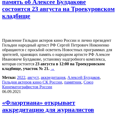
память об Алексее Булдакове
состоится 23 августа на Троекуровском
кладбище
Правление Гильдии актеров кино России и лично президент
Гильдии народный артист РФ Сергей Петрович Никоненко
обращаются с просьбой осветить Новостных программах для
зрителей, хранящих память о народном артисте РФ Алексее
Ивановиче Булдакове, установку надгробного комплекса,
которая состоится
23 августа в 12:00 на Троекуровском
кладбище, участок № 21.
→
Метки:
2022
,
август
,
аккредитация
,
Алексей Булдаков
,
Гильдия актеров кино СК России
,
памятник
,
Союз
Кинематографистов России
06.09.2021
«Флаэртиана» открывает
аккредитацию для журналистов