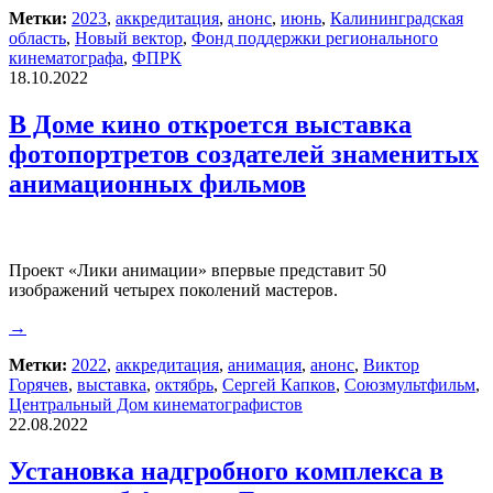
Метки:
2023
,
аккредитация
,
анонс
,
июнь
,
Калининградская
область
,
Новый вектор
,
Фонд поддержки регионального
кинематографа
,
ФПРК
18.10.2022
В Доме кино откроется выставка
фотопортретов создателей знаменитых
анимационных фильмов
Проект «Лики анимации» впервые представит 50
изображений четырех поколений мастеров.
→
Метки:
2022
,
аккредитация
,
анимация
,
анонс
,
Виктор
Горячев
,
выставка
,
октябрь
,
Сергей Капков
,
Союзмультфильм
,
Центральный Дом кинематографистов
22.08.2022
Установка надгробного комплекса в