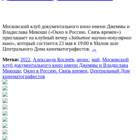
Московский клуб документального кино имени Джеммы и
Владислава Микоши («Окно в Россию. Связь времен»)
приглашает на клубный вечер
«Забытое научно-популярное
кино»
, который состоится 23 мая в 19:00 в Малом зале
Центрального Дома кинематографистов.
→
Метки:
2022
,
Александр Косачёв
,
анонс
,
май
,
Московский
клуб документального кино имени Джеммы и Владислава
Микоши
,
Окно в Россию. Связь времен
,
Центральный Дом
кинематографистов