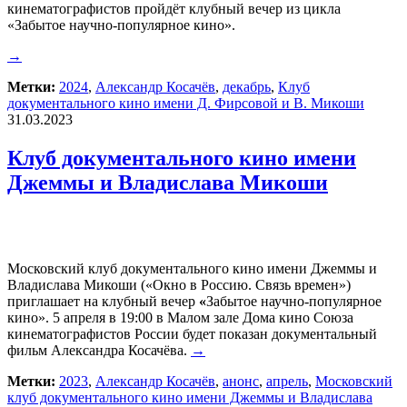
кинематографистов пройдёт клубный вечер из цикла
«Забытое научно-популярное кино».
→
Метки:
2024
,
Александр Косачёв
,
декабрь
,
Клуб
документального кино имени Д. Фирсовой и В. Микоши
31.03.2023
Клуб документального кино имени
Джеммы и Владислава Микоши
Московский клуб документального кино имени Джеммы и
Владислава Микоши («Окно в Россию. Связь времен»)
приглашает на клубный вечер
«
Забытое научно-популярное
кино». 5 апреля в 19:00 в Малом зале Дома кино Союза
кинематографистов России будет показан документальный
фильм Александра Косачёва.
→
Метки:
2023
,
Александр Косачёв
,
анонс
,
апрель
,
Московский
клуб документального кино имени Джеммы и Владислава