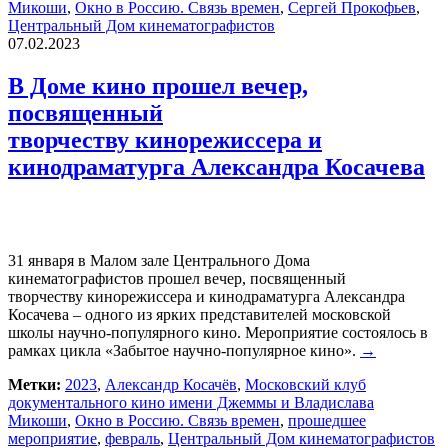
Микоши
,
Окно в Россию. Связь времен
,
Сергей Прокофьев
,
Центральный Дом кинематографистов
07.02.2023
В Доме кино прошел вечер,
посвященный
творчеству кинорежиссера и
кинодраматурга Александра Косачева
31 января в Малом зале Центрального Дома
кинематографистов прошел вечер, посвященный
творчеству кинорежиссера и кинодраматурга Александра
Косачева – одного из ярких представителей московской
школы научно-популярного кино. Мероприятие состоялось в
рамках цикла «Забытое научно-популярное кино».
→
Метки:
2023
,
Александр Косачёв
,
Московский клуб
документального кино имени Джеммы и Владислава
Микоши
,
Окно в Россию. Связь времен
,
прошедшее
мероприятие
,
февраль
,
Центральный Дом кинематографистов