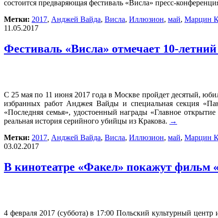
состоится предваряющая фестиваль «Висла» пресс-конференция 
Метки:
2017
,
Анджей Вайда
,
Висла
,
Иллюзион
,
май
,
Марцин К
11.05.2017
Фестиваль «Висла» отмечает 10-летний
С 25 мая по 11 июня 2017 года в Москве пройдет десятый, юб
избранных работ Анджея Вайды и специальная секция «Пан
«Последняя семья», удостоенный награды «Главное открытие
реальная история серийного убийцы из Кракова.
→
Метки:
2017
,
Анджей Вайда
,
Висла
,
Иллюзион
,
май
,
Марцин К
03.02.2017
В кинотеатре «Факел» покажут фильм 
4 февраля 2017 (суббота) в 17:00 Польский культурный цент