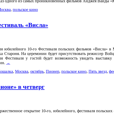
оказ одного из самых проникновенных фильмов Анджея Вайды «
осква
,
польское кино
естиваль «Висла»
тия юбилейного 10-го Фестиваля польских фильмов «Висла» в 
а Староня. На церемонии будет присутствовать режиссер Войце
я Фестиваля у гостей будет возможность увидеть выставк
тин.
→
ошалка
,
Москва
,
октябрь
,
Пионер
,
польское кино
,
Пять звезд
,
фе
ионе» в четверг
торжественное открытие 10-го, юбилейного, фестиваля польских