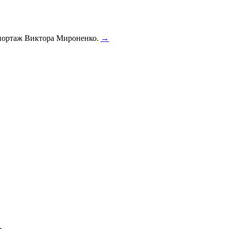
епортаж Виктора Мироненко.
→