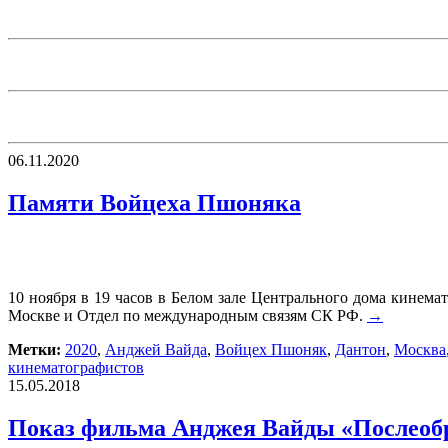
06.11.2020
Памяти Войцеха Пшоняка
10 ноября в 19 часов в Белом зале Центрального дома кинема
Москве и Отдел по международным связям СК РФ.
→
Метки:
2020
,
Анджей Вайда
,
Войцех Пшоняк
,
Дантон
,
Москва
кинематографистов
15.05.2018
Показ фильма Анджея Вайды «Послео