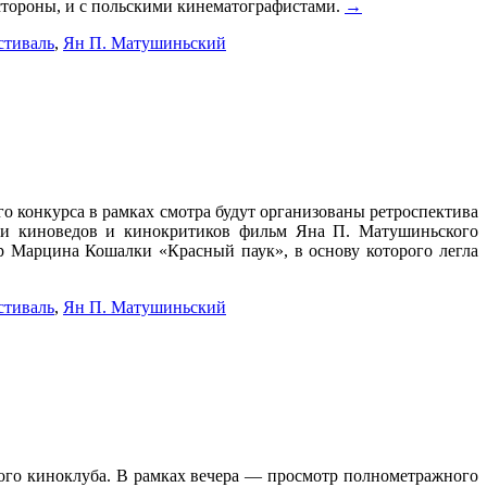
 стороны, и с польскими кинематографистами.
→
стиваль
,
Ян П. Матушиньский
о конкурса в рамках смотра будут организованы ретроспектива
дии киноведов и кинокритиков фильм Яна П. Матушиньского
р Марцина Кошалки «Красный паук», в основу которого легла
стиваль
,
Ян П. Матушиньский
кого киноклуба. В рамках вечера — просмотр полнометражного