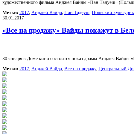
художественного фильма Анджея Вайды «Пан Тадуеш» (Польша
Метки:
2017
,
Анджей Вайда
,
Пан Тадеуш
,
Польский культурн
30.01.2017
«Все на продажу» Вайды покажут в Бел
30 января в Доме кино состоится показ драмы Анджея Вайды 
Метки:
2017
,
Анджей Вайда
,
Все на продажу
,
Центральный До