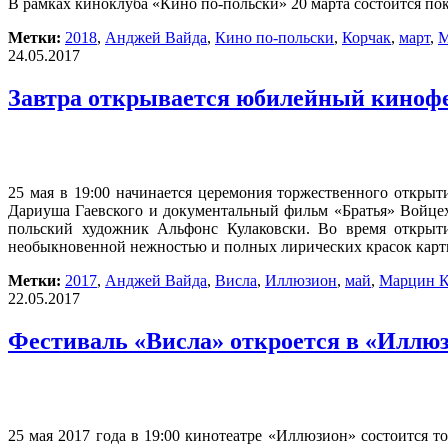
В рамках киноклуба «Кино по-польски» 20 марта состоится п
Метки:
2018
,
Анджей Вайда
,
Кино по-польски
,
Корчак
,
март
,
М
24.05.2017
Завтра открывается юбилейный киноф
25 мая в 19:00 начинается церемония торжественного откры
Дариуша Гаевского и документальный фильм «Братья» Войцех
польский художник Альфонс Кулаковски. Во время открыти
необыкновенной нежностью и полных лирических красок кар
Метки:
2017
,
Анджей Вайда
,
Висла
,
Иллюзион
,
май
,
Марцин К
22.05.2017
Фестиваль «Висла» откроется в «Иллюз
25 мая 2017 года в 19:00 кинотеатре «Иллюзион» состоится 