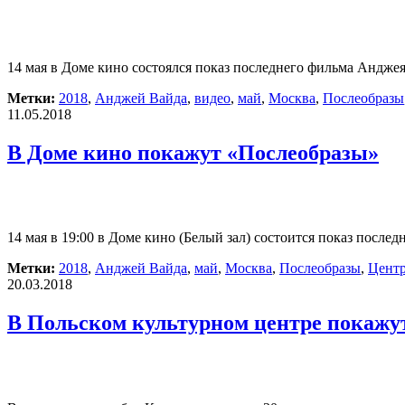
14 мая в Доме кино состоялся показ последнего фильма Анд
Метки:
2018
,
Анджей Вайда
,
видео
,
май
,
Москва
,
Послеобразы
11.05.2018
В Доме кино покажут «Послеобразы»
14 мая в 19:00 в Доме кино (Белый зал) состоится показ посл
Метки:
2018
,
Анджей Вайда
,
май
,
Москва
,
Послеобразы
,
Центр
20.03.2018
В Польском культурном центре покажу