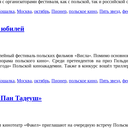
с организаторами фестиваля, как с польской, так и российской
ошалка
,
Москва
,
октябрь
,
Пионер
,
польское кино
,
Пять звезд
,
фе
 юбилей
илейный фестиваль польских фильмов «Висла». Помимо основног
орама польского кино». Среди претендентов на приз Гиль
 года» Польской киноакадемии. Также в конкурс вошёл трилле
ошалка
,
Москва
,
октябрь
,
Пионер
,
польское кино
,
Пять звезд
,
фе
«Пан Тадеуш»
р и кинотеатр «Факел» приглашают на очередную встречу Польс