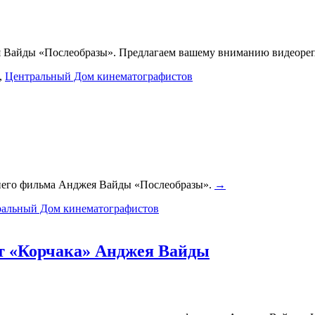
жея Вайды «Послеобразы». Предлагаем вашему вниманию видеор
,
Центральный Дом кинематографистов
еднего фильма Анджея Вайды «Послеобразы».
→
альный Дом кинематографистов
т «Корчака» Анджея Вайды