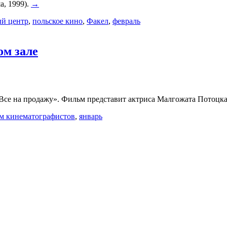
, 1999).
→
ый центр
,
польское кино
,
Факел
,
февраль
ом зале
«Все на продажу». Фильм представит актриса Малгожата Потоц
м кинематографистов
,
январь