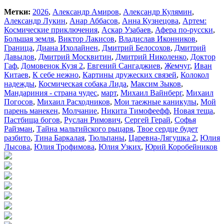
Метки:
2026
,
Александр Амиров
,
Александр Кулямин
,
Александр Лукин
,
Анар Аббасов
,
Анна Кузнецова
,
Артем:
Космические приключения
,
Аскар Узабаев
,
Афера по-русски
,
Большая земля
,
Виктор Лакисов
,
Владислав Иконников
,
Граница
,
Диана Ихолайнен
,
Дмитрий Белосохов
,
Дмитрий
Давыдов
,
Дмитрий Москвитин
,
Дмитрий Николенко
,
Доктор
Гаф
,
Домовенок Кузя 2
,
Евгений Сангаджиев
,
Жемчуг
,
Иван
Китаев
,
К себе нежно
,
Картины дружеских связей
,
Колокол
надежды
,
Космическая собака Лида
,
Максим Зыков
,
Мандариния - страна чудес
,
март
,
Михаил Вайнберг
,
Михаил
Погосов
,
Михаил Расходников
,
Мои таежные каникулы
,
Мой
парень манекен
,
Молчание
,
Никита Тимофеефф
,
Новая теща
,
Пастбища богов
,
Руслан Римович
,
Сергей Герай
,
Софья
Райзман
,
Тайна мальтийского рыцаря
,
Твое сердце будет
разбито
,
Тина Баркалая
,
Тюльпаны
,
Царевна-Лягушка 2
,
Юлия
Лысова
,
Юлия Трофимова
,
Юлия Узких
,
Юрий Коробейников