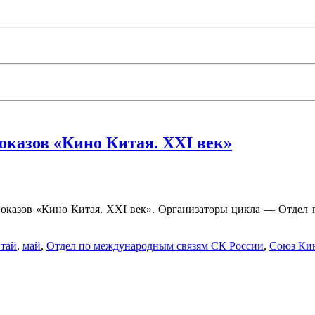
оказов «Кино Китая. XXI век»
 показов «Кино Китая. XXI век». Организаторы цикла — Отдел
тай
,
май
,
Отдел по международным связям СК России
,
Союз Кин