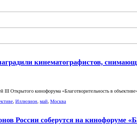
наградили кинематографистов, снимающ
ей III Открытого кинофорума «Благотворительность в объектив
ективе
,
Иллюзион
,
май
,
Москва
нов России соберутся на кинофоруме «Б