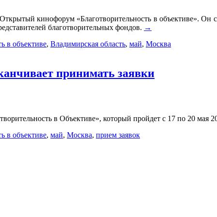
I Открытый кинофорум «Благотворительность в объективе». Он 
представителей благотворительных фондов.
→
ь в объективе
,
Владимирская область
,
май
,
Москва
аканчивает принимать заявки
ворительность в Объективе», который пройдет с 17 по 20 мая 2
ь в объективе
,
май
,
Москва
,
прием заявок