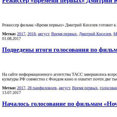
Режиссер «Времени первых» Дмитрий Ки
Режиссер фильма «Время первых» Дмитрий Киселев готовит к з
Метки:
2017
,
2018
,
август
,
Время первых
,
Дмитрий Киселев
,
М
01.08.2017
Подведены итоги голосования по филь
На сайте информационного агентства ТАСС завершилось всерос
культуры РФ совместно с Фондом кино и охватит почти две т
Метки:
2017
,
28 панфиловцев
,
август
,
Время первых
,
голосова
13.07.2017
Началось голосование по фильмам «Но