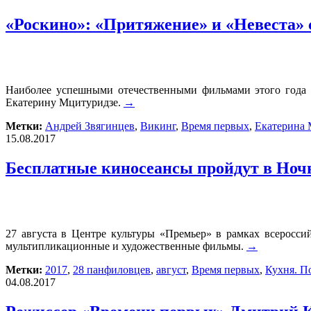
«Роскино»: «Притяжение» и «Невеста»
Наиболее успешными отечественными фильмами этого года с
Екатерину Мцитуридзе.
→
Метки:
Андрей Звягинцев
,
Викинг
,
Время первых
,
Екатерина 
15.08.2017
Бесплатные киносеансы пройдут в Ночь
27 августа в Центре культуры «Премьер» в рамках всеросси
мультипликационные и художественные фильмы.
→
Метки:
2017
,
28 панфиловцев
,
август
,
Время первых
,
Кухня. П
04.08.2017