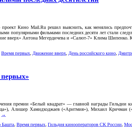
 проект Кино Mail.Ru решил выяснить, как менялись предпочт
амыми популярными фильмами последних десяти лет стали след
ие вверх» Антона Мегердичева и «Салют-7» Клима Шипенко. Кр
,
Время первых
,
Движение вверх
,
День российского кино
,
Дмитр
 первых»
учения премии «Белый квадрат» — главной награды Гильдии к
а»), Алишер Хамидходжаев («Аритмия»), Михаил Кричман («Н
.
→
 Башта
,
Время первых
,
Гильдия кинооператоров СК России
,
Мос