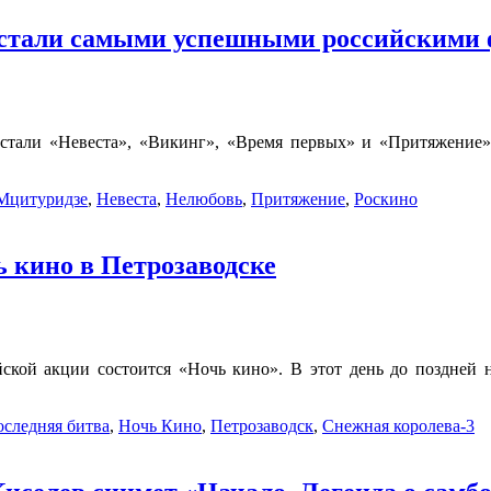
 стали самыми успешными российскими 
тали «Невеста», «Викинг», «Время первых» и «Притяжение».
Мцитуридзе
,
Невеста
,
Нелюбовь
,
Притяжение
,
Роскино
 кино в Петрозаводске
йской акции состоится «Ночь кино». В этот день до поздней н
оследняя битва
,
Ночь Кино
,
Петрозаводск
,
Снежная королева-3