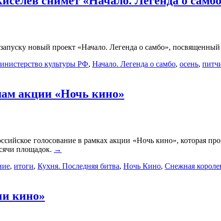
селев снимет «Начало. Легенда о самб
апуску новый проект «Начало. Легенда о самбо», посвященный 
инистерство культуры РФ
,
Начало. Легенда о самбо
,
осень
,
питч
мам акции «Ночь кино»
сийское голосование в рамках акции «Ночь кино», которая про
ысячи площадок.
→
ние
,
итоги
,
Кухня. Последняя битва
,
Ночь Кино
,
Снежная короле
чи кино»