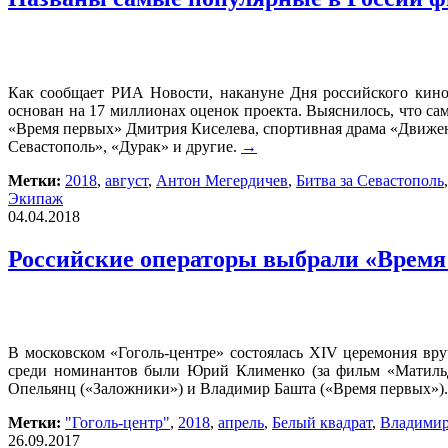
Как сообщает РИА Новости, накануне Дня российского кино
основан на 17 миллионах оценок проекта. Выяснилось, что с
«Время первых» Дмитрия Киселева, спортивная драма «Движен
Севастополь», «Дурак» и другие.
→
Метки:
2018
,
август
,
Антон Мегердичев
,
Битва за Севастополь
Экипаж
04.04.2018
Российские операторы выбрали «Время
В московском «Гоголь-центре» состоялась XIV церемония вр
среди номинантов были Юрий Клименко (за фильм «Матильд
Опельянц («Заложники») и Владимир Башта («Время первых»)
Метки:
"Гоголь-центр"
,
2018
,
апрель
,
Белый квадрат
,
Владимир
26.09.2017