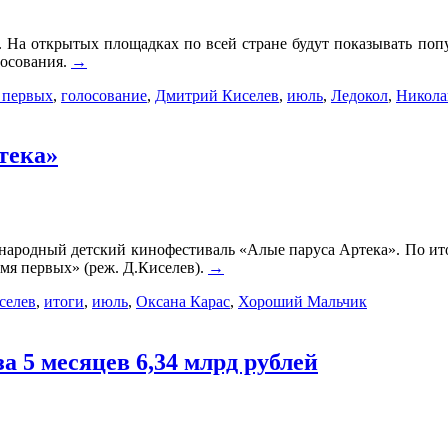
. На открытых площадках по всей стране будут показывать по
лосования.
→
 первых
,
голосование
,
Дмитрий Киселев
,
июль
,
Ледокол
,
Никола
тека»
ародный детский кинофестиваль «Алые паруса Артека». По ито
я первых» (реж. Д.Киселев).
→
селев
,
итоги
,
июль
,
Оксана Карас
,
Хороший Мальчик
а 5 месяцев 6,34 млрд рублей