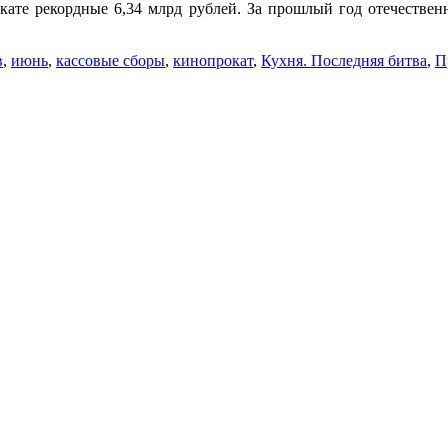
кате рекордные 6,34 млрд рублей. За прошлый год отечественно
в
,
июнь
,
кассовые сборы
,
кинопрокат
,
Кухня. Последняя битва
,
П