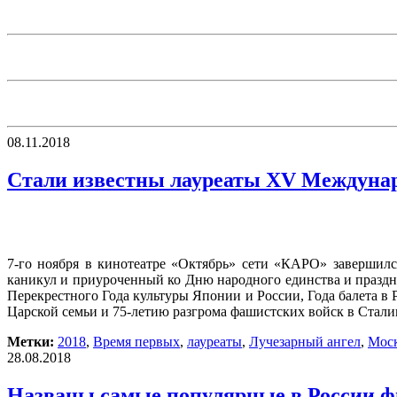
08.11.2018
Стали известны лауреаты XV Междунар
7-го ноября в кинотеатре «Октябрь» сети «КАРО» заверши
каникул и приуроченный ко Дню народного единства и праздн
Перекрестного Года культуры Японии и России, Года балета в Р
Царской семьи и 75-летию разгрома фашистских войск в Стали
Метки:
2018
,
Время первых
,
лауреаты
,
Лучезарный ангел
,
Мос
28.08.2018
Названы самые популярные в России ф