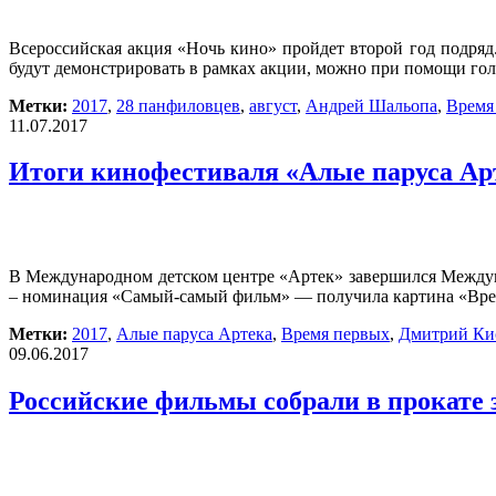
Всероссийская акция «Ночь кино» пройдет второй год подряд
будут демонстрировать в рамках акции, можно при помощи го
Метки:
2017
,
28 панфиловцев
,
август
,
Андрей Шальопа
,
Время
11.07.2017
Итоги кинофестиваля «Алые паруса Ар
В Международном детском центре «Артек» завершился Междун
– номинация «Самый-самый фильм» — получила картина «Врем
Метки:
2017
,
Алые паруса Артека
,
Время первых
,
Дмитрий Ки
09.06.2017
Российские фильмы собрали в прокате з