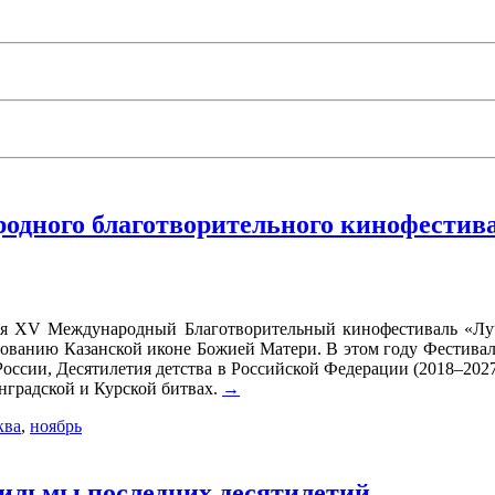
одного благотворительного кинофестив
лся XV Международный Благотворительный кинофестиваль «Лу
ованию Казанской иконе Божией Матери. В этом году Фестиваль 
оссии, Десятилетия детства в Российской Федерации (2018–2027 г
нградской и Курской битвах.
→
ква
,
ноябрь
ильмы последних десятилетий