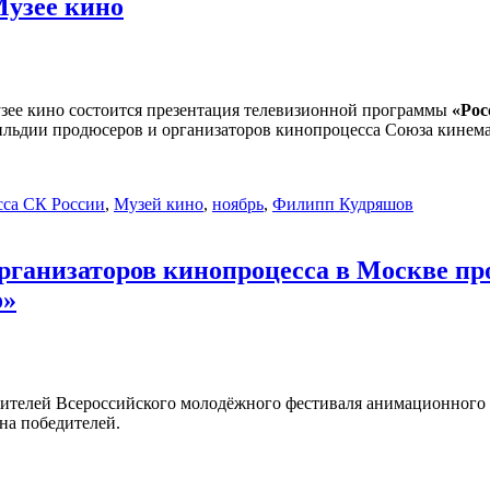
Музее кино
Музее кино состоится презентация телевизионной программы
«Рос
ильдии продюсеров и организаторов кинопроцесса Союза кинема
сса СК России
,
Музей кино
,
ноябрь
,
Филипп Кудряшов
организаторов кинопроцесса в Москве п
о»
ителей Всероссийского молодёжного фестиваля анимационного ки
на победителей.