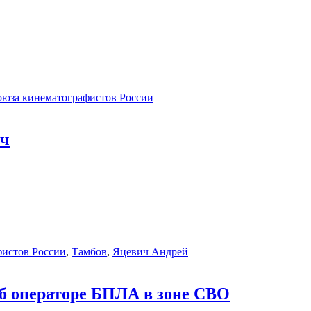
оюза кинематографистов России
ич
фистов России
,
Тамбов
,
Яцевич Андрей
об операторе БПЛА в зоне СВО