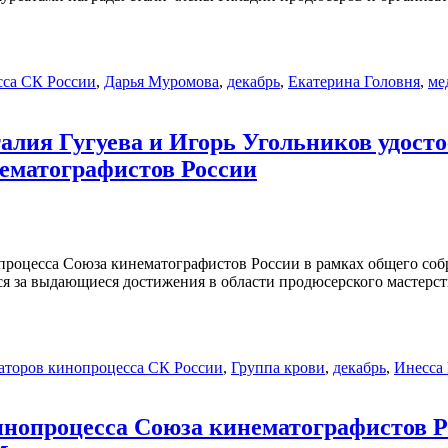
сса СК России
,
Дарья Муромова
,
декабрь
,
Екатерина Головня
,
ме
алия Гугуева и Игорь Угольников удост
нематографистов России
опроцесса Союза кинематографистов России в рамках общего соб
ся за выдающиеся достижения в области продюсерского мастерс
аторов кинопроцесса СК России
,
Группа крови
,
декабрь
,
Инесса
инопроцесса Союза кинематографистов Р