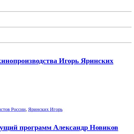
 кинопроизводства Игорь Яринских
стов России
,
Яринских Игорь
едущий программ Александр Новиков