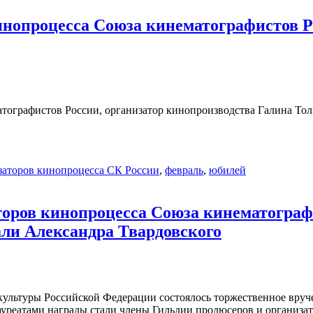
инопроцесса Союза кинематографистов Р
атографистов России, организатор кинопроизводства Галина То
заторов кинопроцесса СК России
,
февраль
,
юбилей
оров кинопроцесса Союза кинематограф
ли Александра Твардовского
ве культуры Российской Федерации состоялось торжественное вр
уреатами награды стали члены Гильдии продюсеров и организа