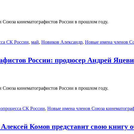
 Союза кинематографистов России в прошлом году.
сса СК России
,
май
,
Новиков Александр
,
Новые имена членов С
афистов России: продюсер Андрей Яцев
 Союза кинематографистов России в прошлом году.
нопроцесса СК России
,
Новые имена членов Союза кинематогра
Алексей Комов представит свою книгу 