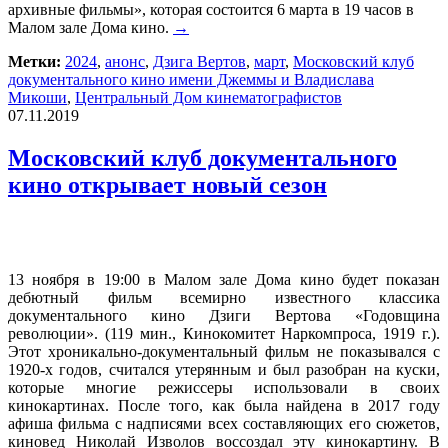
архивные фильмы», которая состоится 6 марта в 19 часов в
Малом зале Дома кино.
→
Метки:
2024
,
анонс
,
Дзига Вертов
,
март
,
Московский клуб
документального кино имени Джеммы и Владислава
Микоши
,
Центральный Дом кинематографистов
07.11.2019
Московский клуб документального
кино открывает новый сезон
13 ноября в 19:00 в Малом зале Дома кино будет показан
дебютный фильм всемирно известного классика
документального кино Дзиги Вертова «Годовщина
революции». (119 мин., Кинокомитет Наркомпроса, 1919 г.).
Этот хроникально-документальный фильм не показывался с
1920-х годов, считался утерянным и был разобран на куски,
которые многие режиссеры использовали в своих
кинокартинах. После того, как была найдена в 2017 году
афиша фильма с надписями всех составляющих его сюжетов,
киновед Николай Изволов воссоздал эту кинокартину. В