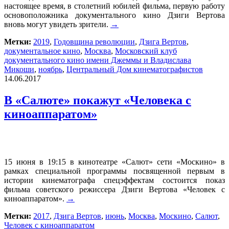
настоящее время, в столетний юбилей фильма, первую работу
основоположника документального кино Дзиги Вертова
вновь могут увидеть зрители.
→
Метки:
2019
,
Годовщина революции
,
Дзига Вертов
,
документальное кино
,
Москва
,
Московский клуб
документального кино имени Джеммы и Владислава
Микоши
,
ноябрь
,
Центральный Дом кинематографистов
14.06.2017
В «Салюте» покажут «Человека с
киноаппаратом»
15 июня в 19:15 в кинотеатре «Салют» сети «Москино» в
рамках специальной программы посвященной первым в
истории кинематографа спецэффектам состоится показ
фильма советского режиссера Дзиги Вертова «Человек с
киноаппаратом».
→
Метки:
2017
,
Дзига Вертов
,
июнь
,
Москва
,
Москино
,
Салют
,
Человек с киноаппаратом