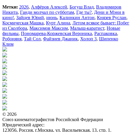
Метки:
2026
,
Алфёров Алексей
,
Богуш Влад
,
Владимиров
Никита
,
Ганди молчал по субботам
,
Где ты?
,
Дени и Мэни в
кино!
,
Зайцев Юрий
,
июнь
,
Калинкин Антон
,
Князев Руслан
,
Космическая Машка
,
Курт Алина
,
Летом всякое бывает: Побег
из Сколбора
,
Максимов Максим
,
Малыш-каратист
,
Новые
фильмы
,
Пономарева-Коржевская Вероника
,
Распаковка
,
Робоняня
,
Тай Сол
,
Файзиев Джаник
,
Холоп 3
,
Шипенко
Клим
© 2026
Союз кинематографистов Российской Федерации
Юридический адрес:
123056, Россия, г.Москва, ул. Васильевская, 13, стр. 1.