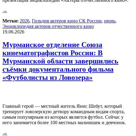
презентация энциклопедии «Актеры отечественного кино».
→
Метки:
2026
,
Гильдия актеров кино СК России
,
июнь
,
Энциклопедия актеров отчественного кино
19.06.2026
Мурманское отделение Союза
кинематографистов России: В
Мурманской области завершились
съёмки документального фильма
«Футболисты из Ловозера»
Главный герой — местный житель Янис Шебут, который
тренирует ловозерскую детвору командным видам спорта,
самым популярным из которых является футбол. Сейчас у
него занимается более 100 местных мальчишек и девчонок.
→