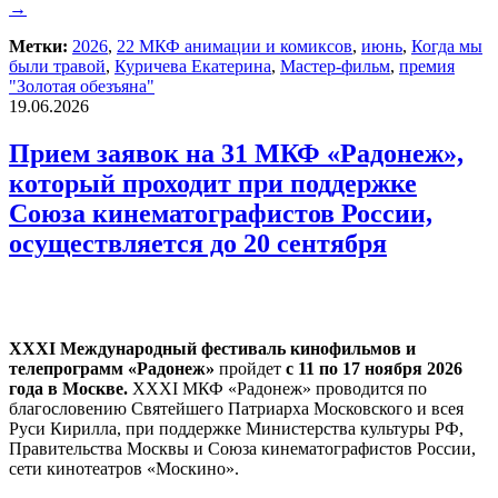
→
Метки:
2026
,
22 МКФ анимации и комиксов
,
июнь
,
Когда мы
были травой
,
Куричева Екатерина
,
Мастер-фильм
,
премия
"Золотая обезъяна"
19.06.2026
Прием заявок на 31 МКФ «Радонеж»,
который проходит при поддержке
Союза кинематографистов России,
осуществляется до 20 сентября
ХХХI Международный фестиваль кинофильмов и
телепрограмм «Радонеж»
пройдет
с 11 по 17 ноября 2026
года в Москве.
ХХХI МКФ «Радонеж» проводится по
благословению Святейшего Патриарха Московского и всея
Руси Кирилла, при поддержке Министерства культуры РФ,
Правительства Москвы и Союза кинематографистов России,
сети кинотеатров «Москино».