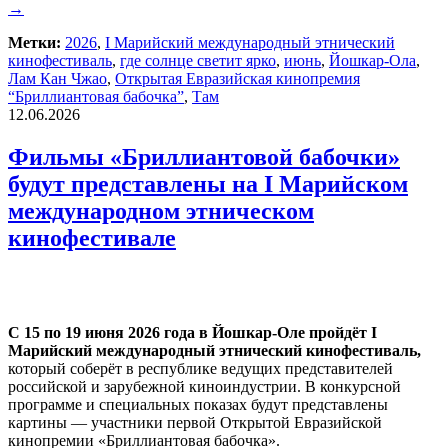
→
Метки:
2026
,
I Марийский международный этнический
кинофестиваль
,
где солнце светит ярко
,
июнь
,
Йошкар-Ола
,
Лам Кан Чжао
,
Открытая Евразийская кинопремия
“Бриллиантовая бабочка”
,
Там
12.06.2026
Фильмы «Бриллиантовой бабочки»
будут представлены на I Марийском
международном этническом
кинофестивале
С 15 по 19 июня 2026 года в Йошкар-Оле пройдёт I
Марийский международный этнический кинофестиваль,
который соберёт в республике ведущих представителей
российской и зарубежной киноиндустрии. В конкурсной
программе и специальных показах будут представлены
картины — участники первой Открытой Евразийской
кинопремии «Бриллиантовая бабочка».