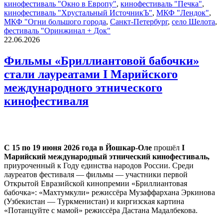
кинофестиваль "Окно в Европу"
,
кинофестиваль "Печка"
,
кинофестиваль "Хрустальный ИсточникЪ"
,
МКФ "Лендок"
,
МКФ "Огни большого города
,
Санкт-Петербург
,
село Шелота
,
фестиваль "Оринжинал + Док"
22.06.2026
Фильмы «Бриллиантовой бабочки»
стали лауреатами I Марийского
международного этнического
кинофестиваля
С 15 по 19 июня 2026 года в Йошкар-Оле
прошёл
I
Марийский международный этнический кинофестиваль,
приуроченный к Году единства народов России. Среди
лауреатов фестиваля — фильмы — участники первой
Открытой Евразийской кинопремии «Бриллиантовая
бабочка»: «Махтумкули» режиссёра Музаффархана Эркинова
(Узбекистан — Туркменистан) и киргизская картина
«Потанцуйте с мамой» режиссёра Дастана Мадалбекова.