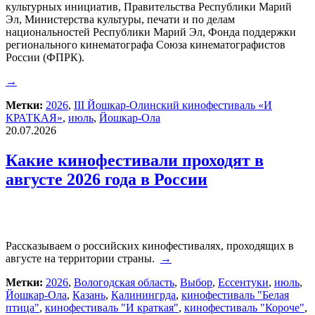
культурных инициатив, Правительства Республики Марий
Эл, Министерства культуры, печати и по делам
национальностей Республики Марий Эл, Фонда поддержки
регионального кинематографа Союза кинематографистов
России (ФПРК).
→
Метки:
2026
,
III Йошкар-Олинский кинофестиваль «И
КРАТКАЯ»
,
июль
,
Йошкар-Ола
20.07.2026
Какие кинофестивали проходят в
августе 2026 года в России
Рассказываем о российских кинофестивалях, проходящих в
августе на территории страны.
→
Метки:
2026
,
Вологодская область
,
Выбор
,
Ессентуки
,
июль
,
Йошкар-Ола
,
Казань
,
Калинингрда
,
кинофестиваль "Белая
птица"
,
кинофестиваль "И краткая"
,
кинофестиваль "Короче"
,