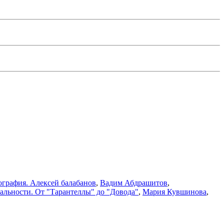
ография. Алексей балабанов
,
Вадим Абдрашитов
,
альности. От "Тарантеллы" до "Довода"
,
Мария Кувшинова
,