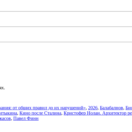
ях.
вания: от общих правил до их нарушений»
,
2026
,
Балабалнов
,
Би
ритыкина
,
Кино после Сталина
,
Кристофер Нолан. Архитектор ре
жасов
,
Павел Финн