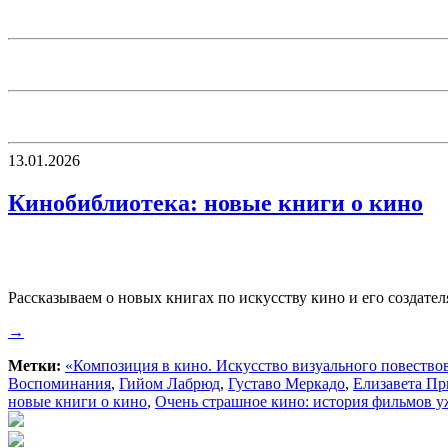
13.01.2026
Кинобиблиотека: новые книги о кино
Рассказываем о новых книгах по искусству кино и его создател
→
Метки:
«Композиция в кино. Искусство визуального повество
Воспоминания
,
Гийом Лабрюд
,
Густаво Меркадо
,
Елизавета П
новые книги о кино
,
Очень страшное кино: история фильмов у