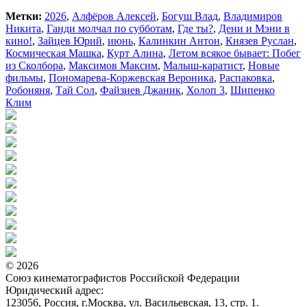
Метки:
2026
,
Алфёров Алексей
,
Богуш Влад
,
Владимиров
Никита
,
Ганди молчал по субботам
,
Где ты?
,
Дени и Мэни в
кино!
,
Зайцев Юрий
,
июнь
,
Калинкин Антон
,
Князев Руслан
,
Космическая Машка
,
Курт Алина
,
Летом всякое бывает: Побег
из Сколбора
,
Максимов Максим
,
Малыш-каратист
,
Новые
фильмы
,
Пономарева-Коржевская Вероника
,
Распаковка
,
Робоняня
,
Тай Сол
,
Файзиев Джаник
,
Холоп 3
,
Шипенко
Клим
© 2026
Союз кинематографистов Российской Федерации
Юридический адрес:
123056, Россия, г.Москва, ул. Васильевская, 13, стр. 1.