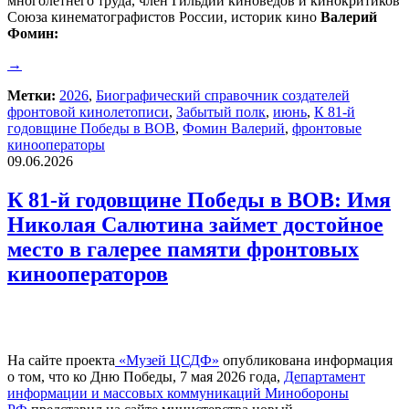
многолетнего труда, член Гильдии киноведов и кинокритиков
Союза кинематографистов России, историк кино
Валерий
Фомин:
→
Метки:
2026
,
Биографический справочник создателей
фронтовой кинолетописи
,
Забытый полк
,
июнь
,
К 81-й
годовщине Победы в ВОВ
,
Фомин Валерий
,
фронтовые
кинооператоры
09.06.2026
К 81-й годовщине Победы в ВОВ: Имя
Николая Салютина займет достойное
место в галерее памяти фронтовых
кинооператоров
На сайте проекта
«Музей ЦСДФ»
опубликована информация
о том, что ко Дню Победы, 7 мая 2026 года,
Департамент
информации и массовых коммуникаций Минобороны