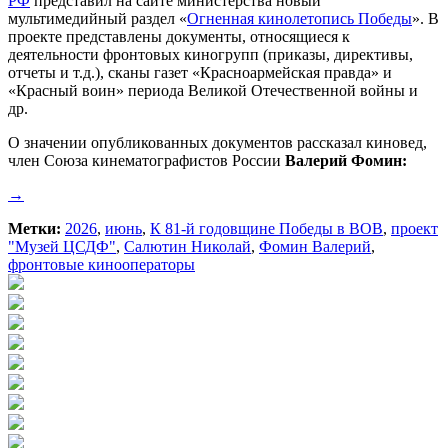
РФ
представил на сайте министерства новый
мультимедийный раздел «
Огненная кинолетопись Победы
». В
проекте представлены документы, относящиеся к
деятельности фронтовых киногрупп (приказы, директивы,
отчеты и т.д.), сканы газет «Красноармейская правда» и
«Красный воин» периода Великой Отечественной войны и
др.
О значении опубликованных документов рассказал киновед,
член Союза кинематографистов России
Валерий Фомин:
→
Метки:
2026
,
июнь
,
К 81-й годовщине Победы в ВОВ
,
проект
"Музей ЦСДФ"
,
Салютин Николай
,
Фомин Валерий
,
фронтовые кинооператоры