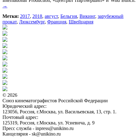
International Production, «Централ Партнершип» и Wild Bunch.
→
Метки:
2017
,
2018
,
август
,
Бельгия
,
Викинг
,
зарубежный
прокат
,
Люксембург
,
Франция
,
Швейцария
© 2026
Союз кинематографистов Российской Федерации
Юридический адрес:
123056, Россия, г.Москва, ул. Васильевская, 13, стр. 1.
Почтовый адрес:
125319, Россия, г.Москва, ул. Усиевича, д. 9
Пресс служба - inpress@unikino.ru
Канцелярия - sk@unikino.ru