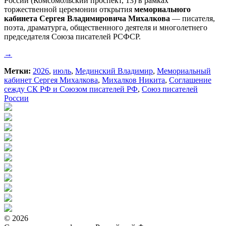
России (Комсомольский проспект, 13) в рамках
торжественной церемонии открытия
мемориального
кабинета Сергея Владимировича Михалкова
— писателя,
поэта, драматурга, общественного деятеля и многолетнего
председателя Союза писателей РСФСР.
→
Метки:
2026
,
июль
,
Мединский Владимир
,
Мемориальный
кабинет Сергея Михалкова
,
Михалков Никита
,
Соглашение
сежду СК РФ и Союзом писателей РФ
,
Союз писателей
России
© 2026