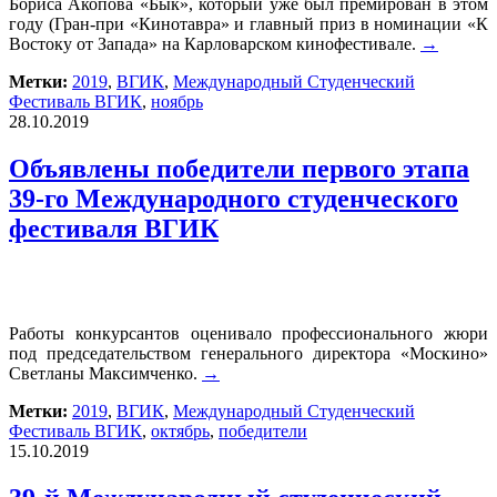
Бориса Акопова «Бык», который уже был премирован в этом
году (Гран-при «Кинотавра» и главный приз в номинации «К
Востоку от Запада» на Карловарском кинофестивале.
→
Метки:
2019
,
ВГИК
,
Международный Студенческий
Фестиваль ВГИК
,
ноябрь
28.10.2019
Объявлены победители первого этапа
39-го Международного студенческого
фестиваля ВГИК
Работы конкурсантов оценивало профессионального жюри
под председательством генерального директора «Москино»
Светланы Максимченко.
→
Метки:
2019
,
ВГИК
,
Международный Студенческий
Фестиваль ВГИК
,
октябрь
,
победители
15.10.2019