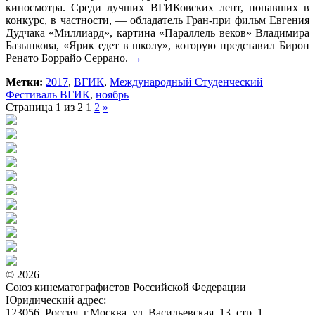
киносмотра. Среди лучших ВГИКовских лент, попавших в
конкурс, в частности, — обладатель Гран-при фильм Евгения
Дудчака «Миллиард», картина «Параллель веков» Владимира
Базынкова, «Ярик едет в школу», которую представил Бирон
Ренато Боррайо Серрано.
→
Метки:
2017
,
ВГИК
,
Международный Студенческий
Фестиваль ВГИК
,
ноябрь
Страница 1 из 2
1
2
»
© 2026
Союз кинематографистов Российской Федерации
Юридический адрес:
123056, Россия, г.Москва, ул. Васильевская, 13, стр. 1.