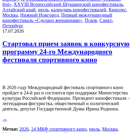
fest»
,
XXVIII Всероссийский Шукшинский кинофестиваль
,
Алтайский край
,
июль
,
календарь кинофестивалей
,
Кинолес
,
Москва
,
Нижний Новгород
,
Первый международный
кинофестиваль «Сделано женщинами»
,
Псков
,
Санкт-
Петербург
17.07.2026
Стартовал прием заявок в конкурсную
программу 24-го Международного
фестиваля спортивного кино
В 2026 году Международный фестиваль спортивного кино
пройдет в 24-й раз и состоится при поддержке Министерства
культуры Российской Федерации. Президент кинофестиваля –
легендарная фигуристка, общественный и политический
деятель, депутат Государственной Думы Ирина Роднина.
→
Метки:
2026
,
24 МКФ спортивного кино
,
июль
,
Москва
,