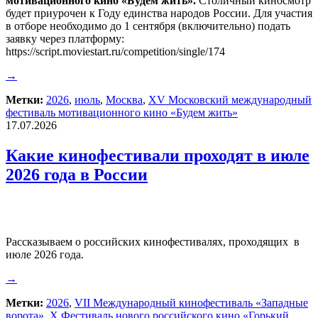
мотивационного кино «Будем жить».
Столичный киносмотр
будет приурочен к Году единства народов России. Для участия
в отборе необходимо до 1 сентября (включительно) подать
заявку через платформу:
https://script.moviestart.ru/competition/single/174
→
Метки:
2026
,
июль
,
Москва
,
ХV Московский международный
фестиваль мотивационного кино «Будем жить»
17.07.2026
Какие кинофестивали проходят в июле
2026 года в России
Рассказываем о российских кинофестивалях, проходящих в
июле 2026 года.
→
Метки:
2026
,
VII Международный кинофестиваль «Западные
ворота»
,
X Фестиваль нового российского кино «Горький