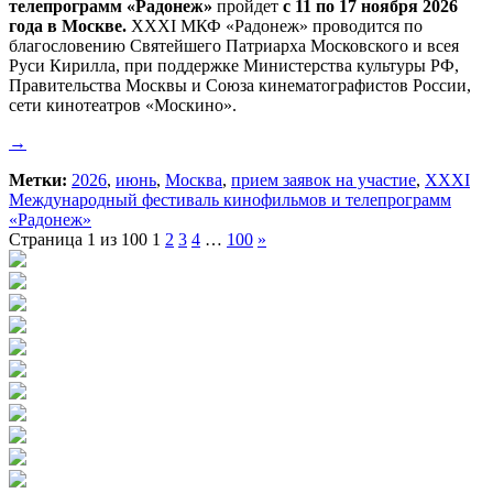
телепрограмм «Радонеж»
пройдет
с 11 по 17 ноября 2026
года в Москве.
ХХХI МКФ «Радонеж» проводится по
благословению Святейшего Патриарха Московского и всея
Руси Кирилла, при поддержке Министерства культуры РФ,
Правительства Москвы и Союза кинематографистов России,
сети кинотеатров «Москино».
→
Метки:
2026
,
июнь
,
Москва
,
прием заявок на участие
,
ХХХI
Международный фестиваль кинофильмов и телепрограмм
«Радонеж»
Страница 1 из 100
1
2
3
4
…
100
»