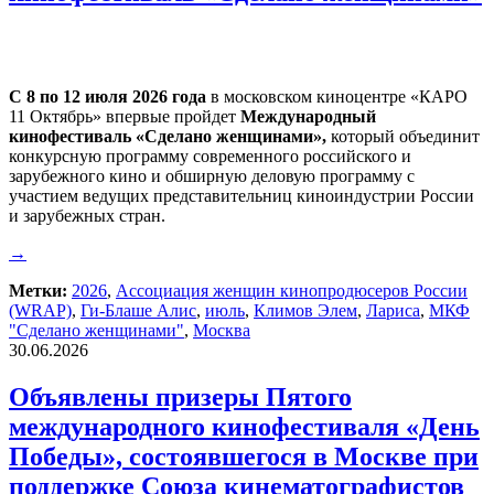
С 8 по 12 июля 2026 года
в московском киноцентре «КАРО
11 Октябрь» впервые пройдет
Международный
кинофестиваль «Сделано женщинами»,
который объединит
конкурсную программу современного российского и
зарубежного кино и обширную деловую программу с
участием ведущих представительниц киноиндустрии России
и зарубежных стран.
→
Метки:
2026
,
Ассоциация женщин кинопродюсеров России
(WRAP)
,
Ги-Блаше Алис
,
июль
,
Климов Элем
,
Лариса
,
МКФ
"Сделано женщинами"
,
Москва
30.06.2026
Объявлены призеры Пятого
международного кинофестиваля «День
Победы», состоявшегося в Москве при
поддержке Союза кинематографистов