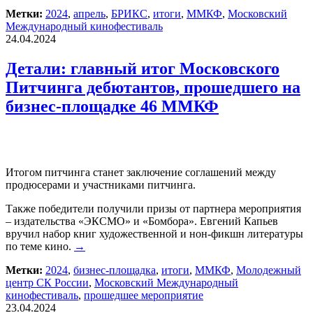
Метки:
2024
,
апрель
,
БРИКС
,
итоги
,
ММКФ
,
Московский
Международный кинофестиваль
24.04.2024
Детали: главный итог Московского
Питчинга дебютантов, прошедшего на
бизнес-площадке 46 ММКФ
Итогом питчинга станет заключение соглашений между
продюсерами и участниками питчинга.
Также победители получили призы от партнера мероприятия
– издательства «ЭКСМО» и «Бомбора». Евгений Капьев
вручил набор книг художественной и нон-фикшн литературы
по теме кино.
→
Метки:
2024
,
бизнес-площадка
,
итоги
,
ММКФ
,
Молодежный
центр СК России
,
Московский Международный
кинофестиваль
,
прошедшее мероприятие
23.04.2024