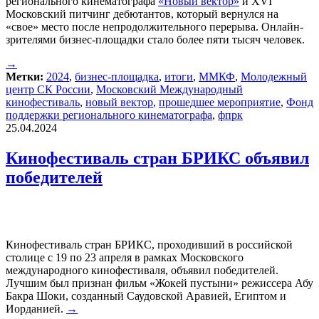
регионального кинематографа
«Новый вектор»
и XVI
Московский питчинг дебютантов, который вернулся на
«свое» место после непродолжительного перерыва. Онлайн-
зрителями бизнес-площадки стало более пяти тысяч человек.
→
Метки:
2024
,
бизнес-площадка
,
итоги
,
ММКФ
,
Молодежный
центр СК России
,
Московский Международный
кинофестиваль
,
новый вектор
,
прошедшее мероприятие
,
Фонд
поддержки регионального кинематографа
,
фпрк
25.04.2024
Кинофестиваль стран БРИКС объявил
победителей
Кинофестиваль стран БРИКС, проходивший в российской
столице с 19 по 23 апреля в рамках Московского
международного кинофестиваля, объявил победителей.
Лучшим был признан фильм «Жокей пустыни» режиссера Абу
Бакра Шоки, созданный Саудовской Аравией, Египтом и
Иорданией.
→