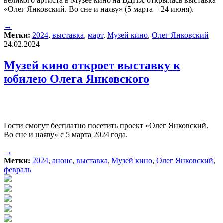
великого артиста в Музее кино на ВДНХ открылась выставка
«Олег Янковский. Во сне и наяву» (5 марта – 24 июня).
→
Метки:
2024
,
выставка
,
март
,
Музей кино
,
Олег Янковский
24.02.2024
Музей кино откроет выставку к
юбилею Олега Янковского
Гости смогут бесплатно посетить проект «Олег Янковский.
Во сне и наяву» с 5 марта 2024 года.
→
Метки:
2024
,
анонс
,
выставка
,
Музей кино
,
Олег Янковский
,
февраль