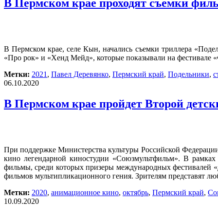
В Пермском крае проходят съемки фил
В Пермском крае, селе Кын, начались съемки триллера «Под
«Про рок» и «Хенд Мейд», которые показывали на фестивале 
Метки:
2021
,
Павел Деревянко
,
Пермский край
,
Подельники
,
с
06.10.2020
В Пермском крае пройдет Второй дет
При поддержке Министерства культуры Российской Федерации в
кино легендарной киностудии «Союзмультфильм». В рамках 
фильмы, среди которых призеры международных фестивалей «Д
фильмов мультипликационного гения. Зрителям представят люб
Метки:
2020
,
анимационное кино
,
октябрь
,
Пермский край
,
Со
10.09.2020