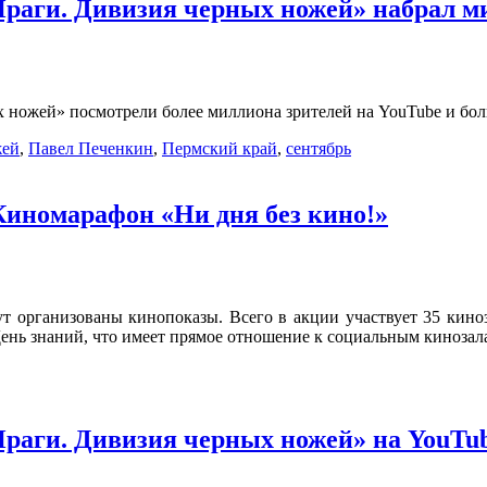
раги. Дивизия черных ножей» набрал м
х ножей» посмотрели более миллиона зрителей на YouTube и бо
жей
,
Павел Печенкин
,
Пермский край
,
сентябрь
Киномарафон «Ни дня без кино!»
ут организованы кинопоказы. Всего в акции участвует 35 кино
День знаний, что имеет прямое отношение к социальным кинозал
раги. Дивизия черных ножей» на YouTub