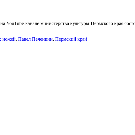
а YouTube-канале министерства культуры Пермского края состоя
х ножей
,
Павел Печенкин
,
Пермский край