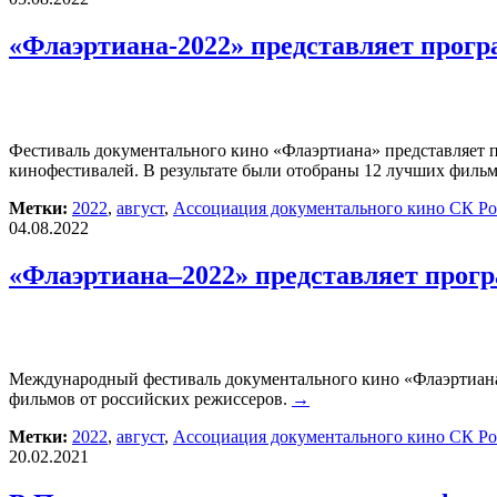
«Флаэртиана-2022» представляет прогр
Фестиваль документального кино «Флаэртиана» представляет 
кинофестивалей. В результате были отобраны 12 лучших фильмо
Метки:
2022
,
август
,
Ассоциация документального кино СК Р
04.08.2022
«Флаэртиана–2022» представляет прог
Международный фестиваль документального кино «Флаэртиана-
фильмов от российских режиссеров.
→
Метки:
2022
,
август
,
Ассоциация документального кино СК Р
20.02.2021