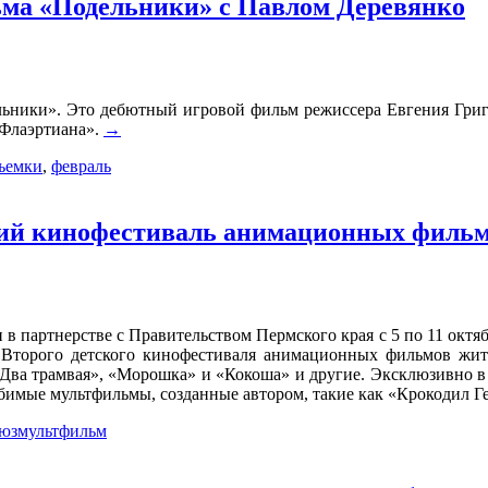
ьма «Подельники» с Павлом Деревянко
ельники». Это дебютный игровой фильм режиссера Евгения Григ
«Флаэртиана».
→
ъемки
,
февраль
ский кинофестиваль анимационных филь
 партнерстве с Правительством Пермского края с 5 по 11 октя
Второго детского кинофестиваля анимационных фильмов жите
ва трамвая», «Морошка» и «Кокоша» и другие. Эксклюзивно в 
имые мультфильмы, созданные автором, такие как «Крокодил Ген
юзмультфильм