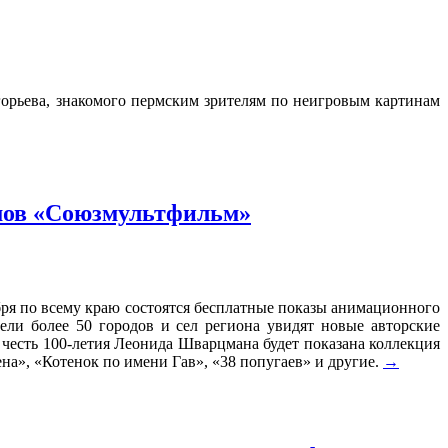
орьева, знакомого пермским зрителям по неигровым картинам
мов «Союзмультфильм»
бря по всему краю состоятся бесплатные показы анимационного
ли более 50 городов и сел региона увидят новые авторские
честь 100-летия Леонида Шварцмана будет показана коллекция
а», «Котенок по имени Гав», «38 попугаев» и другие.
→