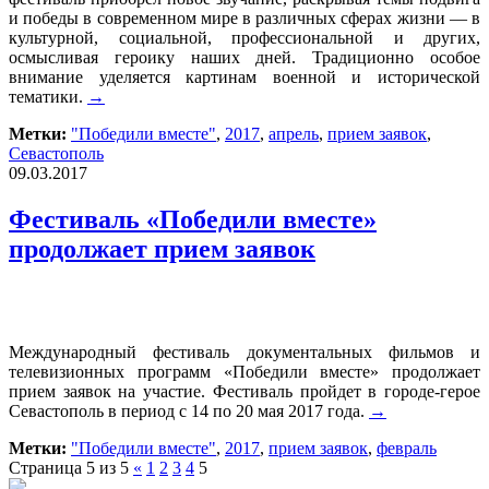
и победы в современном мире в различных сферах жизни — в
культурной, социальной, профессиональной и других,
осмысливая героику наших дней. Традиционно особое
внимание уделяется картинам военной и исторической
тематики.
→
Метки:
"Победили вместе"
,
2017
,
апрель
,
прием заявок
,
Севастополь
09.03.2017
Фестиваль «Победили вместе»
продолжает прием заявок
Международный фестиваль документальных фильмов и
телевизионных программ «Победили вместе» продолжает
прием заявок на участие. Фестиваль пройдет в городе-герое
Севастополь в период с 14 по 20 мая 2017 года.
→
Метки:
"Победили вместе"
,
2017
,
прием заявок
,
февраль
Страница 5 из 5
«
1
2
3
4
5