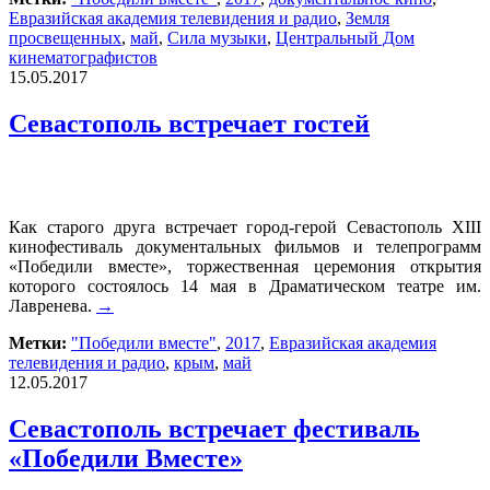
Евразийская академия телевидения и радио
,
Земля
просвещенных
,
май
,
Сила музыки
,
Центральный Дом
кинематографистов
15.05.2017
Севастополь встречает гостей
Как старого друга встречает город-герой Севастополь XIII
кинофестиваль документальных фильмов и телепрограмм
«Победили вместе», торжественная церемония открытия
которого состоялось 14 мая в Драматическом театре им.
Лавренева.
→
Метки:
"Победили вместе"
,
2017
,
Евразийская академия
телевидения и радио
,
крым
,
май
12.05.2017
Севастополь встречает фестиваль
«Победили Вместе»