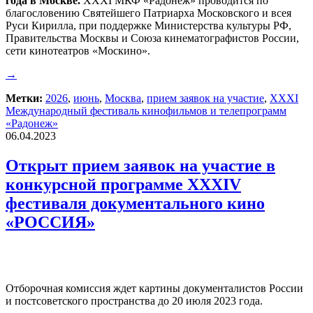
года в Москве.
ХХХI МКФ «Радонеж» проводится по
благословению Святейшего Патриарха Московского и всея
Руси Кирилла, при поддержке Министерства культуры РФ,
Правительства Москвы и Союза кинематографистов России,
сети кинотеатров «Москино».
→
Метки:
2026
,
июнь
,
Москва
,
прием заявок на участие
,
ХХХI
Международный фестиваль кинофильмов и телепрограмм
«Радонеж»
06.04.2023
Открыт прием заявок на участие в
конкурсной программе XXXIV
фестиваля документального кино
«РОССИЯ»
Отборочная комиссия ждет картины документалистов России
и постсоветского пространства до 20 июля 2023 года.