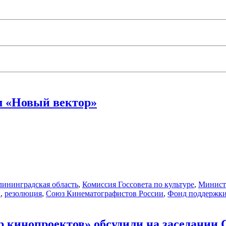
м «Новый вектор»
лининградская область
,
Комиссия Госсовета по культуре
,
Минист
и
,
резолюция
,
Союз Кинематографистов России
,
Фонд поддержки
 кинопроектов» обсудили на заседании 