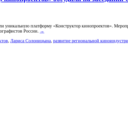
ли уникальную платформу «Конструктор кинопроектов». Меропр
тографистов России.
→
ктов
,
Лариса Солоницына
,
развитие региональной киноиндустр