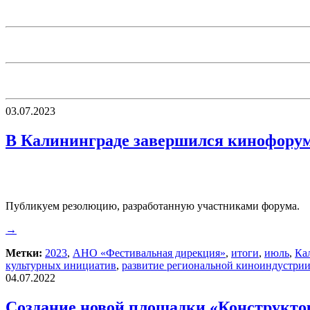
03.07.2023
В Калининграде завершился кинофору
Публикуем резолюцию, разработанную участниками форума.
→
Метки:
2023
,
АНО «Фестивальная дирекция»
,
итоги
,
июль
,
Ка
культурных инициатив
,
развитие региональной киноиндустри
04.07.2022
Создание новой площадки «Конструктор