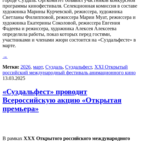
городе Суздаль. Оргкомитет объявил участников конкурсной
программы кинофестиваля. Селекционная комиссия в составе
художника Марины Курчевской, режиссера, художника
Светланы Филипповой, режиссера Марии Муат, режиссера и
художника Екатерины Соколовой, режиссера Евгения
Фадеева и режиссера, художника Алексея Алексеева
определила работы, показ которых перед гостями,
участниками и членами жюри состоится на «Суздальфесте» в
марте.
→
Метки:
2026
,
март
,
Суздаль
,
Суздальфест
,
ХХI Открытый
российский международный фестиваль анимационного кино
13.03.2025
«Суздальфест» проводит
Всероссийскую акцию «Открытая
премьера»
В рамках
XXX Открытого российского международного