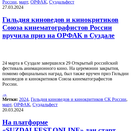
России
,
март
,
ОРФАК
,
Суздальфест
27.03.2024
Гильдия киноведов и кинокритиков
Союза кинематографистов России
вручила приз на ОРФАК в Суздале
24 марта в Суздале завершился 29 Открытый российский
фестиваль анимационного кино. На церемонии закрытия,
помимо официальных наград, был также вручен приз Гильдии
киноведов и кинокритиков Союза кинематографистов
России.
→
Метки:
2024
,
Гильдия киноведов и кинокритиков СК России
,
март
,
ОРФАК
,
Суздальфест
20.03.2024
На платформе
«SUZDALFEST.ONLINE» дан старт