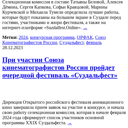
Селекционная комиссия в составе Татьяны Беловой, Алексея
Дёмина, Сергея Капкова, Софьи Кравцовой, Марины
Курчевской и Михаила Тумели определила лучшие работы,
которые будут показаны на большом экране в Суздале перед
гостями, участниками и жюри фестиваля, а также на
интернет-платформе «Suzdalfest.Online».
→
Метки:
2024
,
конкурсная программа
,
ОРФАК
,
Союз
Кинематографистов России
,
Суздальфест
,
февраль
28.12.2023
При участии Союза
кинематографистов России пройдет
очередной фестиваль «Суздальфест»
Дирекция Открытого российского фестиваля анимационного
кино завершила прием заявок на участие в конкурсе, и начала
свою работу селекционная комиссия, которая в начале февраля
2024 года сформирует список участников основной
программы XXIX Суздальфеста.
→