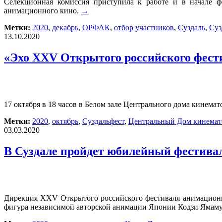
Селекционная комиссия приступила к работе и в начале ф
анимационного кино.
→
Метки:
2020
,
декабрь
,
ОРФАК
,
отбор участников
,
Суздаль
,
Суз
13.10.2020
«Эхо XXV Открытого российского фес
17 октября в 18 часов в Белом зале Центрального дома кин
Метки:
2020
,
октябрь
,
Суздальфест
,
Центральный Дом кинемат
03.03.2020
В Суздале пройдет юбилейный фестива
Дирекция XXV Открытого российского фестиваля анимационно
фигура независимой авторской анимации Японии Кодзи Ямам