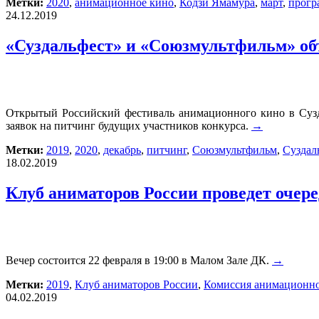
Метки:
2020
,
анимационное кино
,
Кодзи Ямамура
,
март
,
прогр
24.12.2019
«Суздальфест» и «Союзмультфильм» об
Открытый Российский фестиваль анимационного кино в Сузд
заявок на питчинг будущих участников конкурса.
→
Метки:
2019
,
2020
,
декабрь
,
питчинг
,
Союзмультфильм
,
Суздал
18.02.2019
Клуб аниматоров России проведет очер
Вечер состоится 22 февраля в 19:00 в Малом Зале ДК.
→
Метки:
2019
,
Клуб аниматоров России
,
Комиссия анимационно
04.02.2019