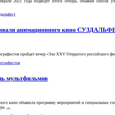
евраля 2021 года подведет итоги отбора, объявив список у
дальфест
тиваля анимационного кино СУЗДАЛЬФ
ематографистов пройдет вечер «Эхо XXV Открытого российског
ографистов
ль мультфильмов
го кино объявила программу мероприятий и специальных гост
ура.
→