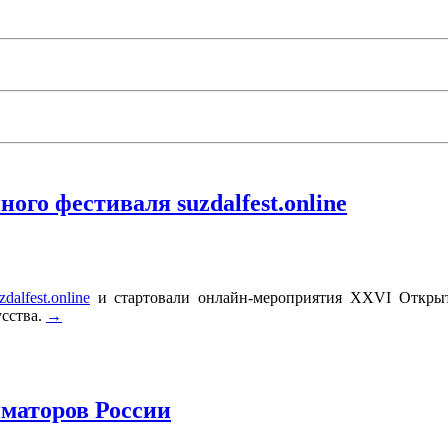
го фестиваля suzdalfest.online
zdalfest.online
и стартовали онлайн-мероприятия XXVI Открыт
усства.
→
иматоров России